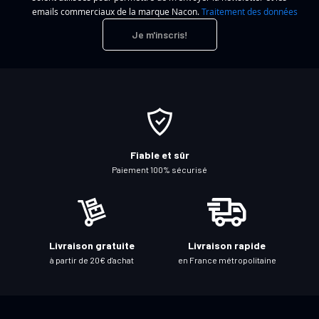
c
emails commerciaux de la marque Nacon.
Traitement des données
r
Je m'inscris!
i
p
t
i
o
n
à
Fiable et sûr
n
Paiement 100% sécurisé
o
t
r
e
Livraison gratuite
Livraison rapide
l
à partir de 20€ d'achat
en France métropolitaine
e
t
t