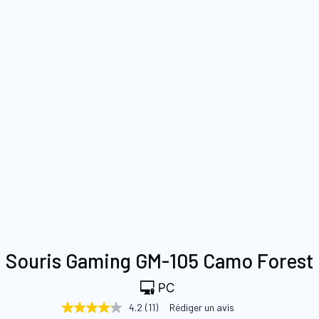
Skip
Souris Gaming GM-105 Camo Forest
to
the
beginning
4.2
(11)
Rédiger un avis
4.2
of