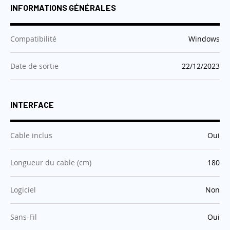
INFORMATIONS GÉNÉRALES
:
Compatibilité
Windows
:
Date de sortie
22/12/2023
INTERFACE
:
Cable inclus
Oui
:
Longueur du cable (cm)
180
:
Logiciel
Non
:
Sans-Fil
Oui