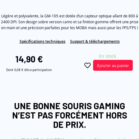
étoiles
the
sur
5,
images
Légère et polyvalente, la GM-105 est dotée d’un capteur optique allant de 800 à
valeur
de
gallery
2400 DPI. Son design sobre version camo et sa finition gomme offrent une prise
la
en main et une précision parfaites pour les MOBA mais aussi pour les FPS/TPS !
note
moyenne.
Read
Spécifications techniques
Support & téléchargements
11
Reviews.
En stock
Lien
14,90 €
sur
Ajouter au panier
la
Dont
0,08 €
d'éco-participation
même
page.
UNE BONNE SOURIS GAMING
N’EST PAS FORCÉMENT HORS
DE PRIX.