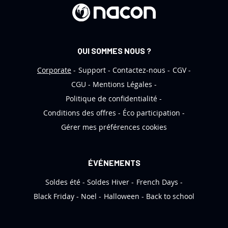
r
e
d
’
QUI SOMMES NOUS ?
i
n
Corporate
Support
Contactez-nous
CGV
f
CGU
Mentions Légales
o
Politique de confidentialité
r
Conditions des offres
Éco participation
m
Gérer mes préférences cookies
a
t
i
ÉVÉNEMENTS
o
Soldes été
Soldes Hiver
French Days
n
:
Black Friday
Noel
Halloween
Back to school