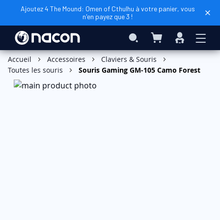
Ajoutez 4 The Mound: Omen of Cthulhu à votre panier, vous
n'en payez que 3 !
Mon panier
Rechercher
Connexio
Ajouter au panier
Accueil
Accessoires
Claviers & Souris
Toutes les souris
Souris Gaming GM-105 Camo Forest
Skip
to
the
end
of
the
images
gallery