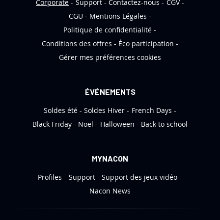
n
Corporate
Support
Contactez-nous
CGV
f
CGU
Mentions Légales
o
Politique de confidentialité
r
Conditions des offres
Éco participation
m
Gérer mes préférences cookies
a
t
i
ÉVÉNEMENTS
o
Soldes été
Soldes Hiver
French Days
n
:
Black Friday
Noel
Halloween
Back to school
MYNACON
Profiles
Support
Support des jeux vidéo
Nacon News