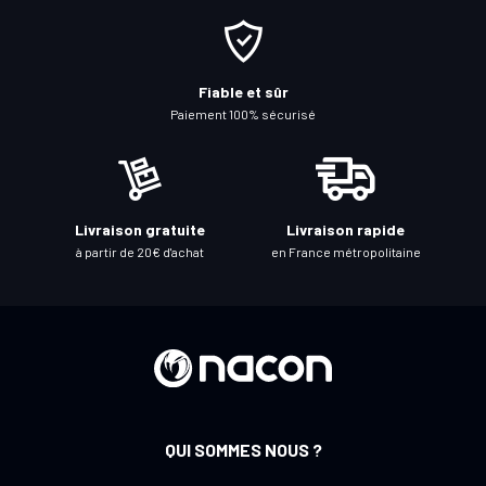
o
n
à
Fiable et sûr
n
Paiement 100% sécurisé
o
t
r
e
Livraison gratuite
Livraison rapide
l
à partir de 20€ d'achat
en France métropolitaine
e
t
t
r
e
d
’
QUI SOMMES NOUS ?
i