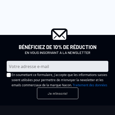
BÉNÉFICIEZ DE 10% DE RÉDUCTION
EN VOUS INSCRIVANT A LA NEWSLETTER
I
n
En soumettant ce formulaire, j'accepte que les informations saisies
s
soient utilisées pour permettre de m'envoyer la newsletter et les
c
emails commerciaux de la marque Nacon.
Traitement des données
r
Je m'inscris!
i
p
t
i