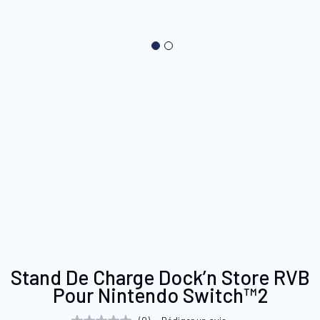
Skip
Stand De Charge Dock’n Store RVB
to
Pour Nintendo Switch™2
the
beginning