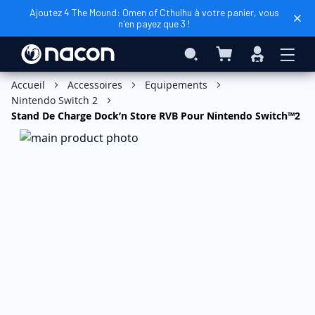
Ajoutez 4 The Mound: Omen of Cthulhu à votre panier, vous
n'en payez que 3 !
Mon panier
Rechercher
Connexio
Ajouter au panier
Accueil
Accessoires
Equipements
Nintendo Switch 2
Stand De Charge Dock’n Store RVB Pour Nintendo Switch™2
Skip
to
the
end
of
the
images
gallery