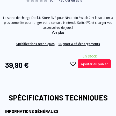
(0)
Rédiger un avis
Aucune
of
valeur
de
the
notation
images
Le stand de charge Dock’N Store RVB pour Nintendo Switch 2 et la solution la
Lien
sur
plus complète pour ranger votre console Nintendo Switch™2 et charger vos
gallery
la
accessoires de jeux !
même
Voir plus
page.
Spécifications techniques
Support & téléchargements
En stock
39,90 €
Ajouter au panier
SPÉCIFICATIONS TECHNIQUES
INFORMATIONS GÉNÉRALES