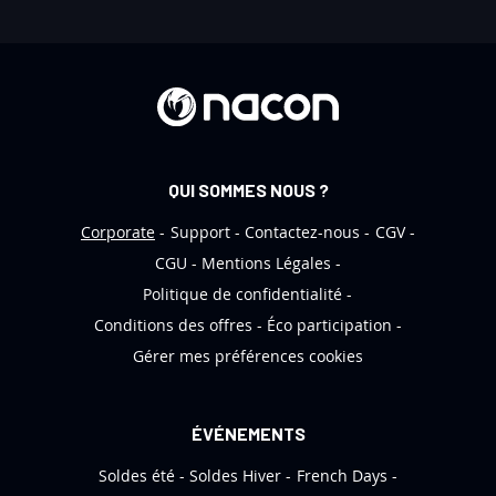
e
t
t
r
e
d
’
QUI SOMMES NOUS ?
i
n
Corporate
Support
Contactez-nous
CGV
f
CGU
Mentions Légales
o
Politique de confidentialité
r
Conditions des offres
Éco participation
m
Gérer mes préférences cookies
a
t
i
ÉVÉNEMENTS
o
Soldes été
Soldes Hiver
French Days
n