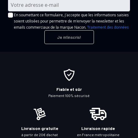
I
n
En soumettant ce formulaire, j'accepte que les informations saisies
s
soient utilisées pour permettre de m'envoyer la newsletter et les
c
emails commerciaux de la marque Nacon.
Traitement des données
r
Je m'inscris!
i
p
t
i
o
n
à
Fiable et sûr
n
Paiement 100% sécurisé
o
t
r
e
Livraison gratuite
Livraison rapide
l
à partir de 20€ d'achat
en France métropolitaine