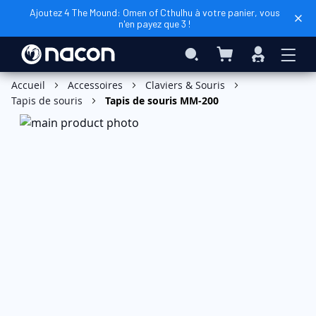
Ajoutez 4 The Mound: Omen of Cthulhu à votre panier, vous
n'en payez que 3 !
Mon panier
Rechercher
Connexio
Accueil
Accessoires
Claviers & Souris
Tapis de souris
Tapis de souris MM-200
Skip
to
the
end
of
the
images
gallery