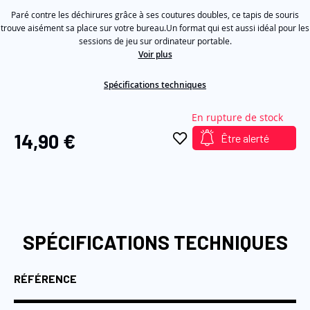
5,
the
Paré contre les déchirures grâce à ses coutures doubles, ce tapis de souris
valeur
de
trouve aisément sa place sur votre bureau.Un format qui est aussi idéal pour les
images
la
sessions de jeu sur ordinateur portable.
gallery
note
Voir plus
moyenne.
Read
2
Spécifications techniques
Reviews.
Lien
sur
En rupture de stock
la
14,90 €
Être alerté
même
page.
SPÉCIFICATIONS TECHNIQUES
RÉFÉRENCE