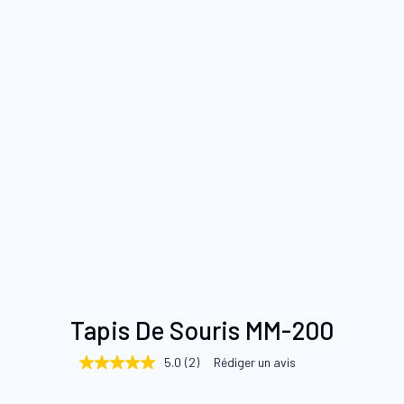
Skip
Tapis De Souris MM-200
to
the
5.0
(2)
Rédiger un avis
5.0
beginning
étoiles
sur
of