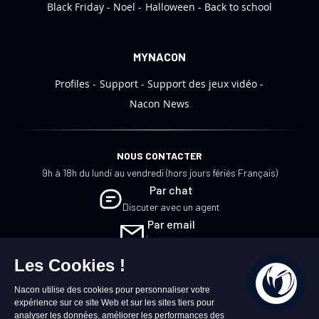
:
Black Friday
Noel
Halloween
Back to school
MYNACON
Profiles
Support
Support des jeux vidéo
Nacon News
NOUS CONTACTER
9h à 18h du lundi au vendredi (hors jours fériés Français)
Par chat
Discuter avec un agent
Par email
Écrivez-nous