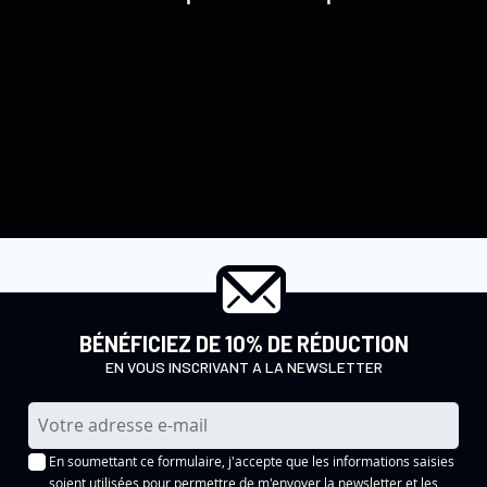
BÉNÉFICIEZ DE 10% DE RÉDUCTION
EN VOUS INSCRIVANT A LA NEWSLETTER
I
n
En soumettant ce formulaire, j'accepte que les informations saisies
s
soient utilisées pour permettre de m'envoyer la newsletter et les