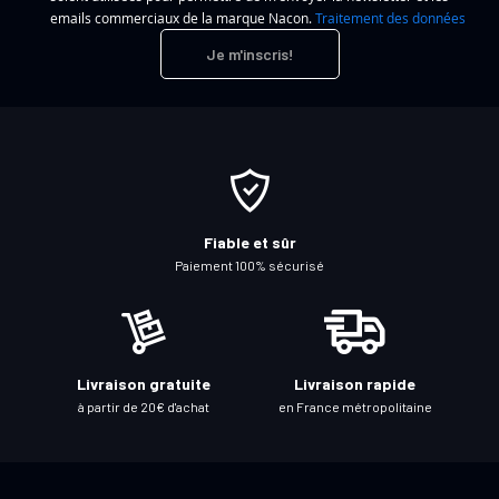
c
emails commerciaux de la marque Nacon.
Traitement des données
r
Je m'inscris!
i
p
t
i
o
n
à
Fiable et sûr
n
Paiement 100% sécurisé
o
t
r
e
Livraison gratuite
Livraison rapide
l
à partir de 20€ d'achat
en France métropolitaine
e
t
t