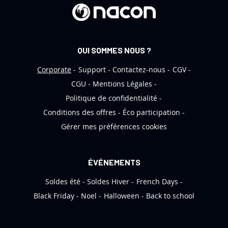
r
e
d
’
QUI SOMMES NOUS ?
i
n
Corporate
Support
Contactez-nous
CGV
f
CGU
Mentions Légales
o
Politique de confidentialité
r
Conditions des offres
Éco participation
m
Gérer mes préférences cookies
a
t
i
ÉVÉNEMENTS
o
Soldes été
Soldes Hiver
French Days
n
:
Black Friday
Noel
Halloween
Back to school