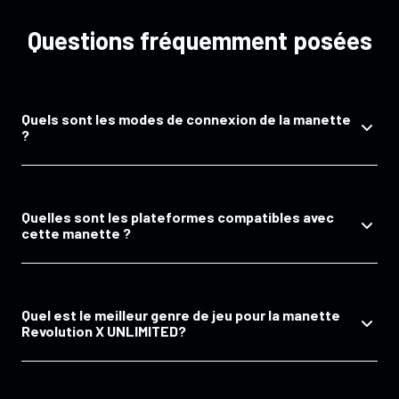
Questions fréquemment posées
Quels sont les modes de connexion de la manette
?
La manette fonctionne en sans fil en Radiofréquence
et Bluetooth. Fonctionne en mode filaire USB-A (
Quelles sont les plateformes compatibles avec
Console ou PC) vers USB-C ( Manette )
cette manette ?
La manette REVOLUTION X UNLIMITED est
compatible avec Xbox Series X/S et PC. U
Quel est le meilleur genre de jeu pour la manette
Revolution X UNLIMITED?
La manette Revolution X Unlimited est optimisée