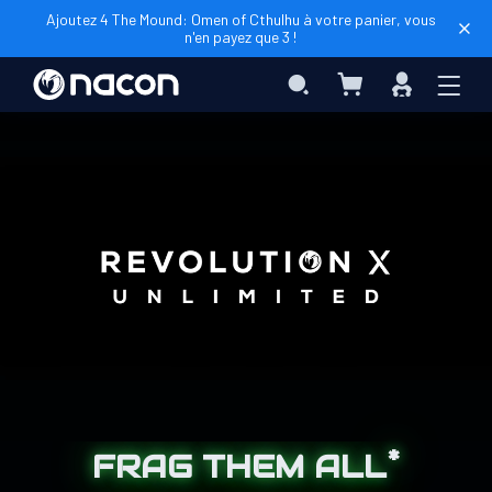
Ajoutez 4 The Mound: Omen of Cthulhu à votre panier, vous
n'en payez que 3 !
Mon panier
Rechercher
Connexio
*
FRAG THEM ALL