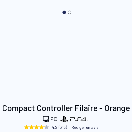
Skip
Compact Controller Filaire - Orange
to
the
beginning
4.2
(316)
Rédiger un avis
4.2
of