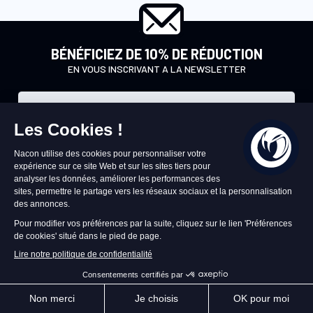
BÉNÉFICIEZ DE 10% DE RÉDUCTION
EN VOUS INSCRIVANT A LA NEWSLETTER
I
n
En soumettant ce formulaire, j'accepte que les informations saisies
s
soient utilisées pour permettre de m'envoyer la newsletter et les
c
emails commerciaux de la marque Nacon.
Traitement des données
r
Je m'inscris!
i
p
t
i
o
n
à
Fiable et sûr
n
Paiement 100% sécurisé