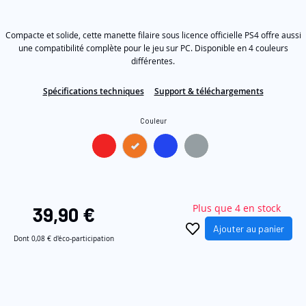
étoiles
the
sur
5,
images
Compacte et solide, cette manette filaire sous licence officielle PS4 offre aussi
valeur
de
gallery
une compatibilité complète pour le jeu sur PC. Disponible en 4 couleurs
la
différentes.
note
moyenne.
Read
Spécifications techniques
Support & téléchargements
316
Reviews.
Couleur
Lien
sur
la
même
page.
Plus que 4 en stock
39,90 €
Ajouter au panier
Dont
0,08 €
d'éco-participation