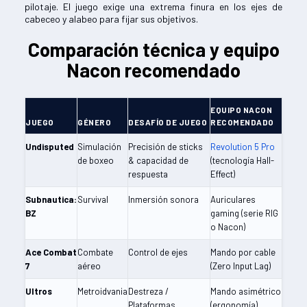
pilotaje. El juego exige una extrema finura en los ejes de
cabeceo y alabeo para fijar sus objetivos.
Comparación técnica y equipo
Nacon recomendado
EQUIPO NACON
JUEGO
GÉNERO
DESAFÍO DE JUEGO
RECOMENDADO
Undisputed
Simulación
Precisión de sticks
Revolution 5 Pro
de boxeo
& capacidad de
(tecnología Hall-
respuesta
Effect)
Subnautica:
Survival
Inmersión sonora
Auriculares
BZ
gaming (serie RIG
o Nacon)
Ace Combat
Combate
Control de ejes
Mando por cable
7
aéreo
(Zero Input Lag)
Ultros
Metroidvania
Destreza /
Mando asimétrico
Plataformas
(ergonomía)