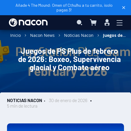
Añade 4 The Mound: Omen of Cthulhu a tu carrito, ¡solo
pagas 3!
Mi cesta
Search
Iniciar
sesión
Inicio
Nacon News
Noticias Nacon
Juegos de PS Plus de febrero de 2026: Boxeo, Supervivencia glacial y Combate aéreo
Juegos de PS Plus de febrero
de 2026: Boxeo, Supervivencia
glacial y Combate aéreo
NOTICIAS NACON
30 de enero de 2026
5 min de lectura