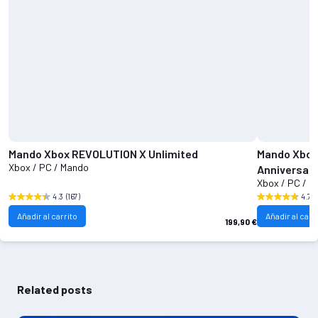
Mando Xbox REVOLUTION X Unlimited
Mando Xbox
Xbox / PC / Mando
Anniversary
Xbox / PC / 
4.3
(167)
4.7
(
Añadir al carrito
Añadir al carr
199,90 €
Related posts