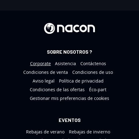
b
o
l
e
t
í
n
SOBRE NOSOTROS ?
d
e
Corporate
Asistencia
Contáctenos
n
Condiciones de venta
Condiciones de uso
o
Aviso legal
Política de privacidad
t
Condiciones de las ofertas
Éco-part
i
Gestionar mis preferencias de cookies
c
i
a
EVENTOS
s
Rebajas de verano
Rebajas de invierno
: