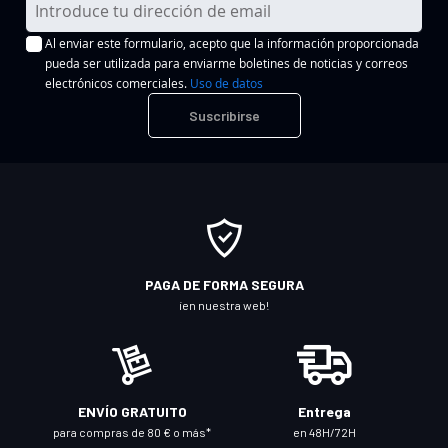
n
Al enviar este formulario, acepto que la información proporcionada
s
pueda ser utilizada para enviarme boletines de noticias y correos
c
electrónicos comerciales.
Uso de datos
r
Suscribirse
í
b
a
s
e
a
n
PAGA DE FORMA SEGURA
u
¡en nuestra web!
e
s
t
r
ENVÍO GRATUITO
Entrega
o
para compras de 80 € o más*
en 48H/72H