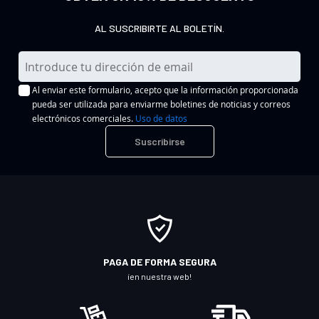
AL SUSCRIBIRTE AL BOLETÍN.
I
n
Al enviar este formulario, acepto que la información proporcionada
s
pueda ser utilizada para enviarme boletines de noticias y correos
c
electrónicos comerciales.
Uso de datos
r
Suscribirse
í
b
a
s
e
a
n
PAGA DE FORMA SEGURA
u
¡en nuestra web!
e
s