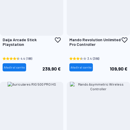
Añadir
A
Daija Arcade Stick
Mando Revolution Unlimited
a
a
Playstation
Pro Controller
la
l
Lista
L
de
d
4.4
(188)
3.4
(386)
Deseos
D
Añadir al carrito
Añadir al carrito
239,90 €
109,90 €