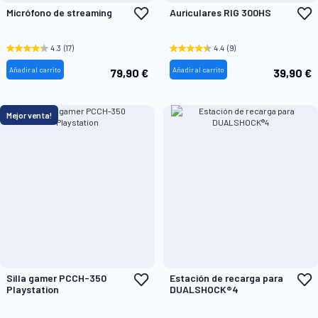
Añadir
A
Micrófono de streaming
Auriculares RIG 300HS
a
a
la
l
Lista
L
4.3
(17)
4.4
(9)
de
d
Deseos
D
Añadir al carrito
Añadir al carrito
79,90 €
39,90 €
Mejor venta!
Añadir
A
Silla gamer PCCH-350
Estación de recarga para
a
a
Playstation
DUALSHOCK®4
la
l
Lista
L