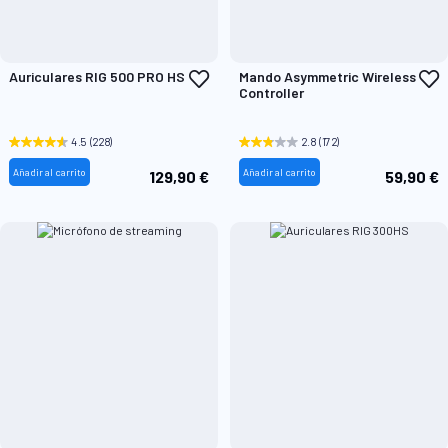
Añadir
A
Auriculares RIG 500 PRO HS
Mando Asymmetric Wireless
a
a
Controller
la
l
Lista
L
de
d
4.5
(228)
2.8
(172)
Deseos
D
Añadir al carrito
Añadir al carrito
129,90 €
59,90 €