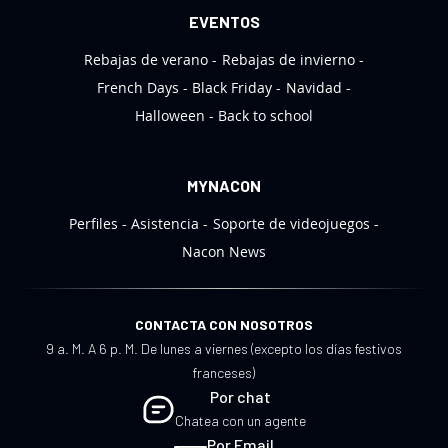
a
EVENTOS
s
Rebajas de verano
Rebajas de invierno
:
French Days
Black Friday
Navidad
Halloween
Back to school
MYNACON
Perfiles
Asistencia
Soporte de videojuegos
Nacon News
CONTACTA CON NOSOTROS
9 a. M. A 6 p. M. De lunes a viernes (excepto los días festivos
franceses)
Por chat
Chatea con un agente
Por Email