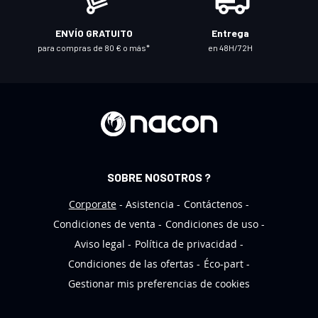
t
r
ENVÍO GRATUITO
Entrega
o
para compras de 80 € o más*
en 48H/72H
b
o
l
e
t
í
n
SOBRE NOSOTROS ?
d
e
Corporate
Asistencia
Contáctenos
n
Condiciones de venta
Condiciones de uso
o
Aviso legal
Política de privacidad
t
Condiciones de las ofertas
Éco-part
i
Gestionar mis preferencias de cookies
c
i