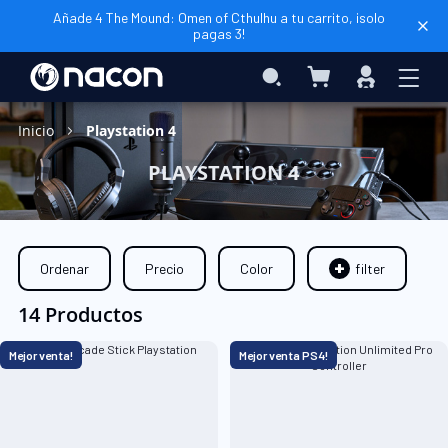
Añade 4 The Mound: Omen of Cthulhu a tu carrito, ¡solo
pagas 3!
Mi cesta
Search
Iniciar
sesión
Inicio
Playstation 4
PLAYSTATION 4
Ordenar
Precio
Color
filter
14 Productos
Mejor venta!
Mejor venta PS4!