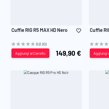
Aggiungi
Cuffie RIG R5 MAX HD Nero
Cuffie R
alla
lista
0.0
(0)
desideri
149,90 €
Aggiungi al Carrello
Aggiungi a