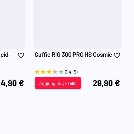
Aggiungi
Aggiu
Acid
Cuffie RIG 300 PRO HS Cosmic
alla
alla
lista
lista
3.4
(5)
desideri
desid
4,90 €
29,90 €
Aggiungi al Carrello