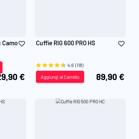
Aggiungi
Aggiu
ic Camo
Cuffie RIG 600 PRO HS
alla
alla
lista
lista
desideri
desid
4.6
(118)
29,90 €
89,90 €
Aggiungi al Carrello