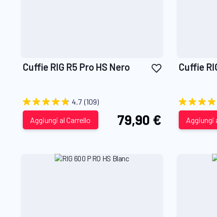
Aggiungi
Cuffie RIG R5 Pro HS Nero
Cuffie R
alla
lista
desideri
4.7
(109)
79,90 €
Aggiungi al Carrello
Aggiungi a