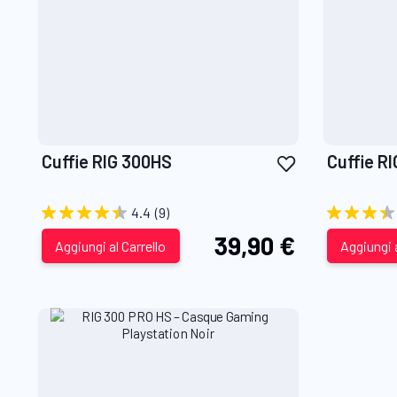
Aggiungi
Cuffie RIG 300HS
Cuffie R
alla
lista
4.4
(9)
desideri
39,90 €
Aggiungi al Carrello
Aggiungi a