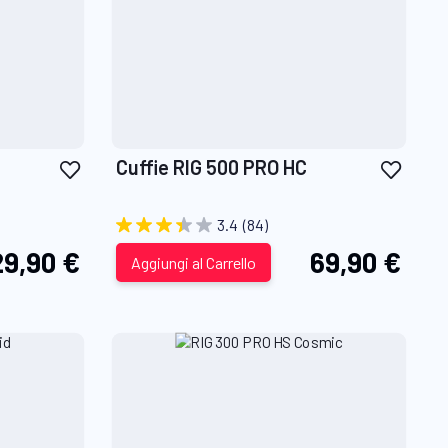
Aggiungi
Aggiu
Cuffie RIG 500 PRO HC
alla
alla
lista
lista
3.4
(84)
desideri
desid
29,90 €
69,90 €
Aggiungi al Carrello