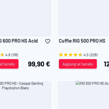
Aggiungi
IG 600 PRO HS Acid
Cuffie RIG 500 PRO HS
alla
lista
4.6
(118)
4.5
(228)
desideri
99,90 €
1
l Carrello
Aggiungi al Carrello