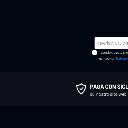
I
s
Inviando questo mod
c
marketing.
Trattame
r
i
v
i
PAGA CON SIC
t
sul nostro sito web
i
a
l
l
a