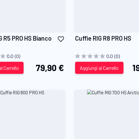
Aggiungi
IG R5 PRO HS Bianco
Cuffie RIG R8 PRO HS
alla
lista
0.0
(0)
0.0
(0)
desideri
79,90 €
1
l Carrello
Aggiungi al Carrello