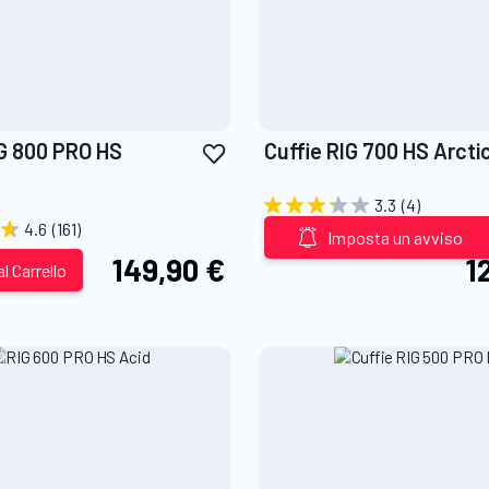
Aggiungi
IG 800 PRO HS
Cuffie RIG 700 HS Arct
alla
lista
3.3
(4)
desideri
4.6
(161)
Imposta un avviso
149,90 €
1
l Carrello