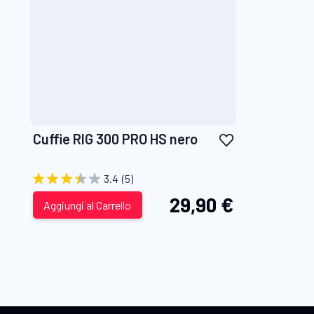
Aggiungi
Cuffie RIG 300 PRO HS nero
alla
lista
3.4
(5)
desideri
29,90 €
Aggiungi al Carrello