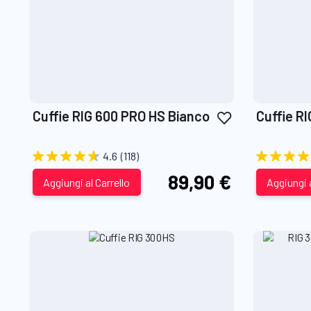
Aggiungi
Cuffie RIG 600 PRO HS Bianco
Cuffie R
alla
lista
4.6
(118)
desideri
89,90 €
Aggiungi al Carrello
Aggiungi a