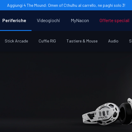
Aggiungi 4 The Mound: Omen of Cthulhu al carrello, ne paghi solo 3!
Periferiche
Videogiochi
MyNacon
Offerte speciali
Stick Arcade
Cuffie RIG
Tastiere & Mouse
Audio
S