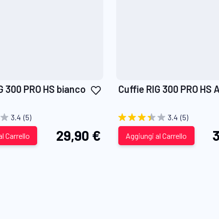
Aggiungi
IG 300 PRO HS bianco
Cuffie RIG 300 PRO HS 
alla
lista
3.4
(5)
3.4
(5)
desideri
29,90 €
3
l Carrello
Aggiungi al Carrello