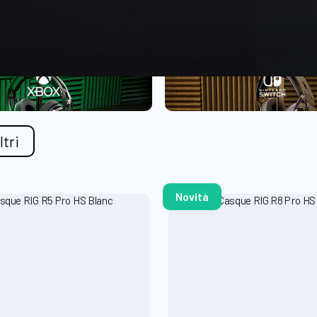
iltri
Novità