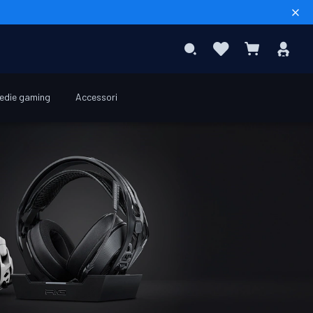
Sear
Preferiti
Acc
Search
Carrello
edie gaming
Accessori