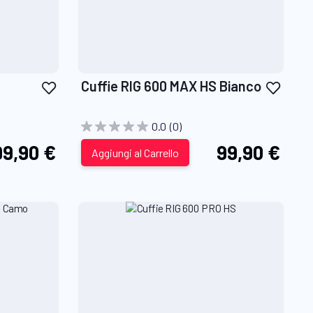
Aggiungi
Aggiu
Cuffie RIG 600 MAX HS Bianco
alla
alla
lista
lista
0.0
(0)
desideri
desid
99,90 €
99,90 €
Aggiungi al Carrello