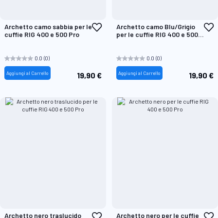
Aggiungi
A
Archetto camo sabbia per le
Archetto camo Blu/Grigio
alla
a
cuffie RIG 400 e 500 Pro
per le cuffie RIG 400 e 500
lista
l
Pro
desideri
d
0.0
(0)
0.0
(0)
Aggiungi al Carrello
Aggiungi al Carrello
19,90 €
19,90 €
Aggiungi
A
Archetto nero traslucido
Archetto nero per le cuffie