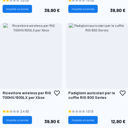
2.0
(3)
1.0
(3)
Imposta un avviso
Imposta un avviso
39,90 €
39,90 €
Aggiungi
A
Ricevitore wireless per RIG
Padiglioni auricolari per le
alla
a
700HX/800LX per Xbox
cuffie RIG 800 Series
lista
l
desideri
d
2.4
(5)
1.0
(1)
Imposta un avviso
Imposta un avviso
39,90 €
12,90 €