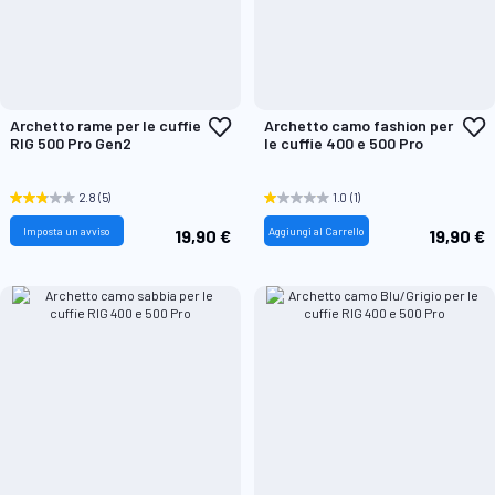
Aggiungi
A
Archetto rame per le cuffie
Archetto camo fashion per
alla
a
RIG 500 Pro Gen2
le cuffie 400 e 500 Pro
lista
l
desideri
d
2.8
(5)
1.0
(1)
Imposta un avviso
Aggiungi al Carrello
19,90 €
19,90 €