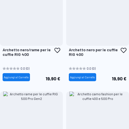
Aggiungi
A
Archetto nero/rame per le
Archetto nero per le cuffie
alla
a
cuffie RIG 400
RIG 400
lista
l
desideri
d
0.0
(0)
0.0
(0)
Aggiungi al Carrello
Aggiungi al Carrello
19,90 €
19,90 €