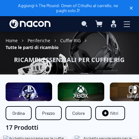
Aggiungi 4 The Mound: Omen of Cthulhu al carrello, ne
paghi solo 3!
Carrello
Search
Accedi
Home
Periferiche
Cuffie RIG
Tutte le parti di ricambio
RICAMBI ESSENZIALI PER CUFFIE RIG
Ordina
Prezzo
Colore
filtri
17 Prodotti