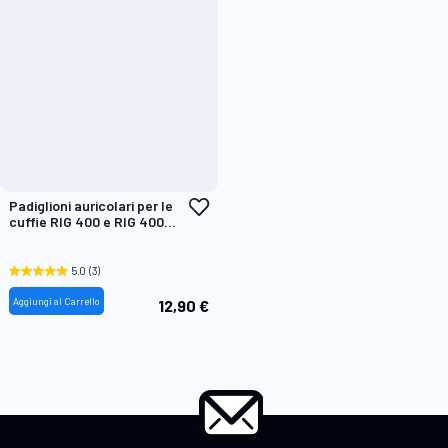
Aggiungi
Padiglioni auricolari per le
alla
cuffie RIG 400 e RIG 400
lista
PRO Series
desideri
5.0
(3)
Aggiungi al Carrello
12,90 €