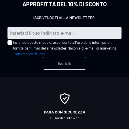
APPROFITTA DEL 10% DI SCONTO
ISCRIVENDOTI ALLA NEWSLETTER.
I
s
Inviando questo modulo, acconsento all'uso delle informazioni
c
fornite per l'invio delle newsletter Nacon e di e-mail di marketing.
r
Trattamento dei dati
i
Iscriviti
v
i
t
i
a
l
l
PAGA CON SICUREZZA
a
sul nostro sito web
n