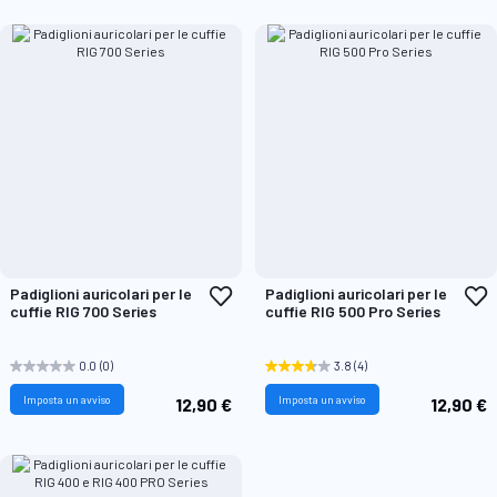
Aggiungi
A
Padiglioni auricolari per le
Padiglioni auricolari per le
alla
a
cuffie RIG 700 Series
cuffie RIG 500 Pro Series
lista
l
desideri
d
0.0
(0)
3.8
(4)
Imposta un avviso
Imposta un avviso
12,90 €
12,90 €