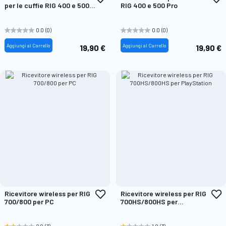
alla
a
per le cuffie RIG 400 e 500
RIG 400 e 500 Pro
lista
l
Pro
desideri
d
0.0
(0)
0.0
(0)
Aggiungi al Carrello
Aggiungi al Carrello
19,90 €
19,90 €
Aggiungi
A
Ricevitore wireless per RIG
Ricevitore wireless per RIG
alla
a
700/800 per PC
700HS/800HS per
lista
l
PlayStation
desideri
d