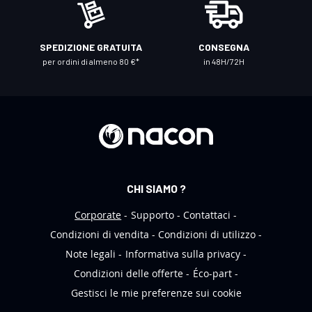
o
s
t
SPEDIZIONE GRATUITA
CONSEGNA
r
per ordini di almeno 80 €*
in 48H/72H
a
N
e
w
s
l
e
CHI SIAMO ?
t
t
Corporate
Supporto
Contattaci
e
Condizioni di vendita
Condizioni di utilizzo
r
Note legali
Informativa sulla privacy
:
Condizioni delle offerte
Éco-part
Gestisci le mie preferenze sui cookie