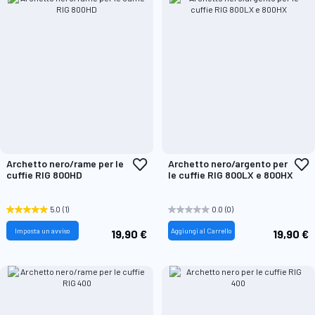
Aggiungi
A
Archetto nero/rame per le
Archetto nero/argento per
alla
a
cuffie RIG 800HD
le cuffie RIG 800LX e 800HX
lista
l
desideri
d
5.0
(1)
0.0
(0)
Imposta un avviso
Aggiungi al Carrello
19,90 €
19,90 €