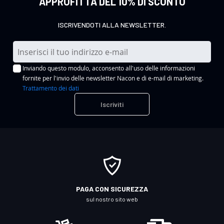
APPROFITTA DEL 10% DI SCONTO
ISCRIVENDOTI ALLA NEWSLETTER.
I
s
Inviando questo modulo, acconsento all'uso delle informazioni
c
fornite per l'invio delle newsletter Nacon e di e-mail di marketing.
r
Trattamento dei dati
i
Iscriviti
v
i
t
i
a
l
l
PAGA CON SICUREZZA
a
sul nostro sito web
n
o