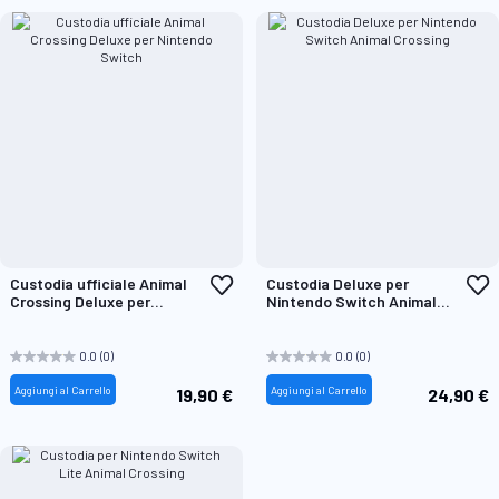
Aggiungi
A
Custodia ufficiale Animal
Custodia Deluxe per
alla
a
Crossing Deluxe per
Nintendo Switch Animal
lista
l
Nintendo Switch
Crossing
desideri
d
0.0
(0)
0.0
(0)
Aggiungi al Carrello
Aggiungi al Carrello
19,90 €
24,90 €