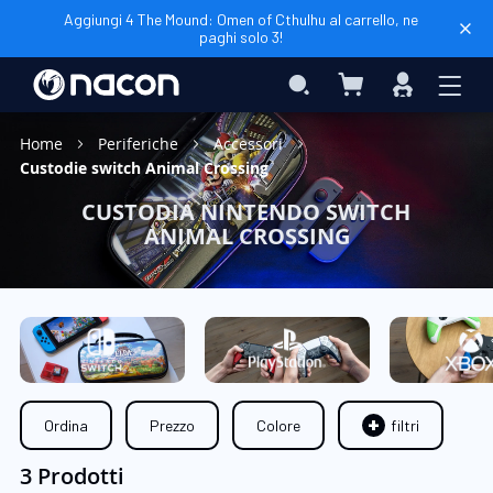
Aggiungi 4 The Mound: Omen of Cthulhu al carrello, ne
paghi solo 3!
Carrello
Search
Accedi
Home
Periferiche
Accessori
Custodie switch Animal Crossing
CUSTODIA NINTENDO SWITCH
ANIMAL CROSSING
Ordina
Prezzo
Colore
filtri
3 Prodotti