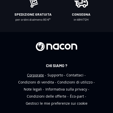
s
t
SPEDIZIONE GRATUITA
CONSEGNA
r
per ordini di almeno 80 €*
in 48H/72H
a
N
e
w
s
l
e
CHI SIAMO ?
t
t
Corporate
Supporto
Contattaci
e
Condizioni di vendita
Condizioni di utilizzo
r
Note legali
Informativa sulla privacy
:
Condizioni delle offerte
Éco-part
Gestisci le mie preferenze sui cookie