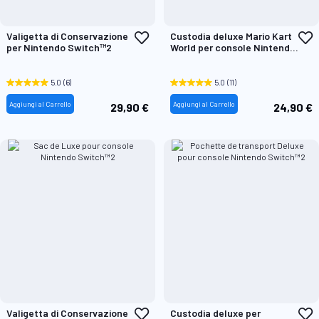
Aggiungi
A
Valigetta di Conservazione
Custodia deluxe Mario Kart
alla
a
per Nintendo Switch™2
World per console Nintendo
lista
l
Switch™2
desideri
d
5.0
(6)
5.0
(11)
Aggiungi al Carrello
Aggiungi al Carrello
29,90 €
24,90 €
Aggiungi
A
Valigetta di Conservazione
Custodia deluxe per