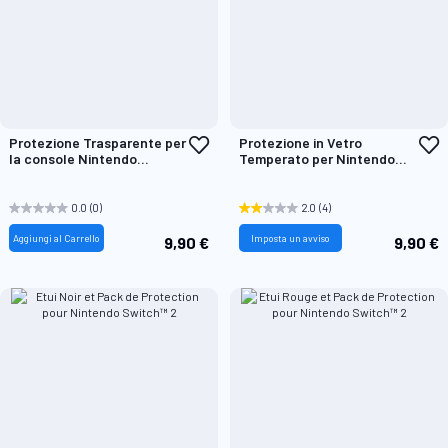
Aggiungi
A
Protezione Trasparente per
Protezione in Vetro
alla
a
la console Nintendo
Temperato per Nintendo
lista
l
Switch™2
Switch™2
desideri
d
0.0
(0)
2.0
(4)
Aggiungi al Carrello
Imposta un avviso
9,90 €
9,90 €