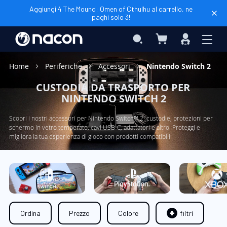
Aggiungi 4 The Mound: Omen of Cthulhu al carrello, ne
paghi solo 3!
Carrello
Search
Accedi
Home
Periferiche
Accessori
Nintendo Switch 2
CUSTODIA DA TRASPORTO PER
NINTENDO SWITCH 2
Scopri i nostri accessori per Nintendo Switch™ 2: custodie, protezioni per
schermo in vetro temperato, cavi USB-C, adattatori e altro. Proteggi e
migliora la tua esperienza di gioco con prodotti compatibili.
Ordina
Prezzo
Colore
filtri