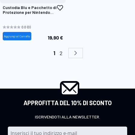
Aggiungi
Custodia Blu e Pacchetto di
alla
Protezione per Nintendo
lista
Switch™2
desideri
0.0
(0)
Aggiungi al Carrello
19,90 €
Pagina
Attualmente stai leggendo la pag
Pagina
Pagina
Successivo
1
2
APPROFITTA DEL 10% DI SCONTO
ISCRIVENDOTI ALLA NEWSLETTER.
I