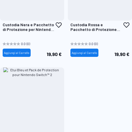
Aggiungi
A
Custodia Nera e Pacchetto
Custodia Rossa e
alla
a
di Protezione per Nintendo
Pacchetto di Protezione
lista
l
Switch™2
per Nintendo Switch™2
desideri
d
0.0
(0)
0.0
(0)
Aggiungi al Carrello
Aggiungi al Carrello
19,90 €
19,90 €