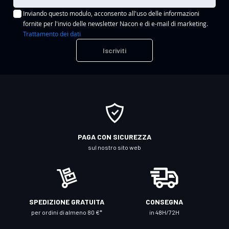
s
Inviando questo modulo, acconsento all'uso delle informazioni
c
fornite per l'invio delle newsletter Nacon e di e-mail di marketing.
r
Trattamento dei dati
i
Iscriviti
v
i
t
i
a
l
l
PAGA CON SICUREZZA
a
sul nostro sito web
n
o
s
t
SPEDIZIONE GRATUITA
CONSEGNA
r
per ordini di almeno 80 €*
in 48H/72H
a