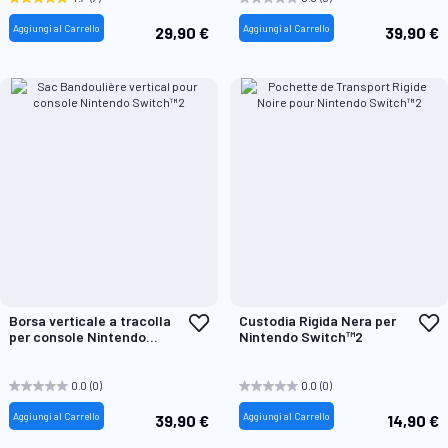
Aggiungi al Carrello
Aggiungi al Carrello
29,90 €
39,90 €
Aggiungi
A
Borsa verticale a tracolla
Custodia Rigida Nera per
alla
a
per console Nintendo
Nintendo Switch™2
lista
l
Switch™2
desideri
d
0.0
(0)
0.0
(0)
Aggiungi al Carrello
Aggiungi al Carrello
39,90 €
14,90 €