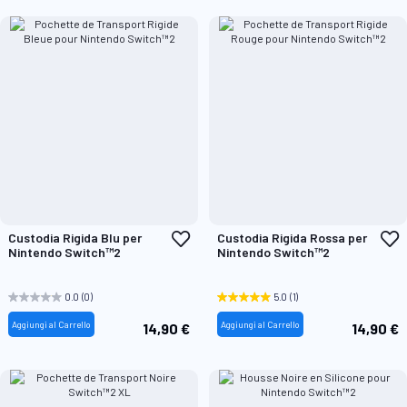
Aggiungi
A
Custodia Rigida Blu per
Custodia Rigida Rossa per
alla
a
Nintendo Switch™2
Nintendo Switch™2
lista
l
desideri
d
0.0
(0)
5.0
(1)
Aggiungi al Carrello
Aggiungi al Carrello
14,90 €
14,90 €