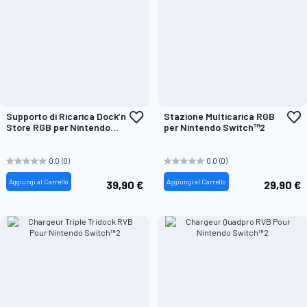
Aggiungi
A
Supporto di Ricarica Dock’n
Stazione Multicarica RGB
alla
a
Store RGB per Nintendo
per Nintendo Switch™2
lista
l
Switch™2
desideri
d
0.0
(0)
0.0
(0)
Aggiungi al Carrello
Aggiungi al Carrello
39,90 €
29,90 €