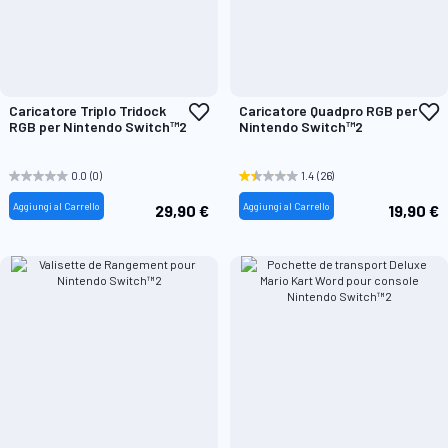
Aggiungi
A
Caricatore Triplo Tridock
Caricatore Quadpro RGB per
alla
a
RGB per Nintendo Switch™2
Nintendo Switch™2
lista
l
desideri
d
0.0
(0)
1.4
(26)
Aggiungi al Carrello
Aggiungi al Carrello
29,90 €
19,90 €