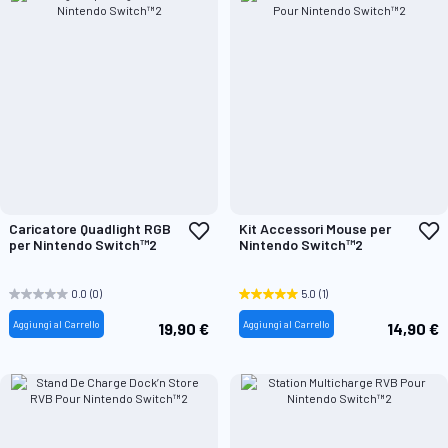
Aggiungi
A
Caricatore Quadlight RGB
Kit Accessori Mouse per
alla
a
per Nintendo Switch™2
Nintendo Switch™2
lista
l
desideri
d
0.0
(0)
5.0
(1)
Aggiungi al Carrello
Aggiungi al Carrello
19,90 €
14,90 €