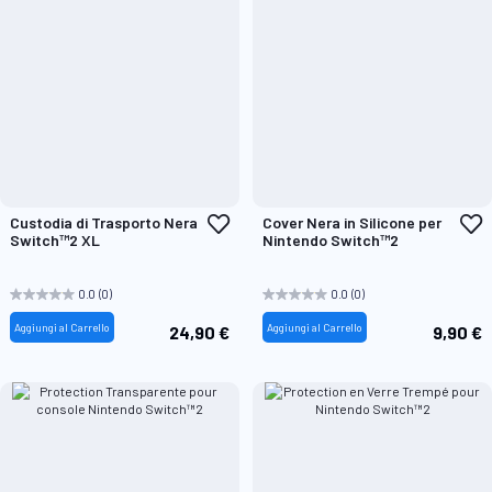
Aggiungi
A
Custodia di Trasporto Nera
Cover Nera in Silicone per
alla
a
Switch™2 XL
Nintendo Switch™2
lista
l
desideri
d
0.0
(0)
0.0
(0)
Aggiungi al Carrello
Aggiungi al Carrello
24,90 €
9,90 €