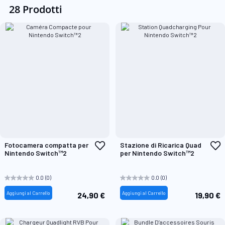
28 Prodotti
Aggiungi
A
Fotocamera compatta per
Stazione di Ricarica Quad
alla
a
Nintendo Switch™2
per Nintendo Switch™2
lista
l
desideri
d
0.0
(0)
0.0
(0)
Aggiungi al Carrello
Aggiungi al Carrello
24,90 €
19,90 €