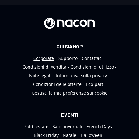
N
e
w
s
l
e
CHI SIAMO ?
t
t
Corporate
Supporto
Contattaci
e
Condizioni di vendita
Condizioni di utilizzo
r
Note legali
Informativa sulla privacy
:
Condizioni delle offerte
Éco-part
Gestisci le mie preferenze sui cookie
EVENTI
Saldi estate
Saldi invernali
French Days
Black Friday
Natale
Halloween