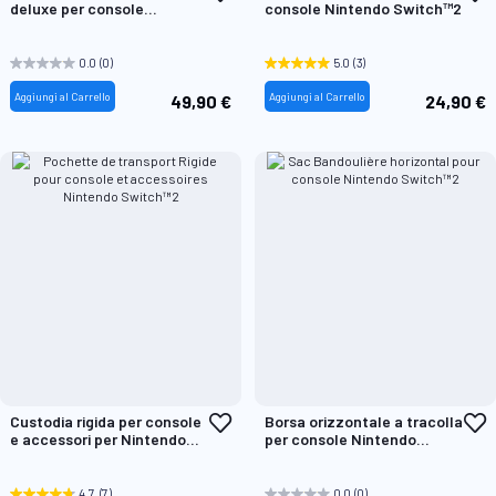
alla
a
deluxe per console
console Nintendo Switch™2
lista
l
Nintendo Switch™2
desideri
d
0.0
(0)
5.0
(3)
Aggiungi al Carrello
Aggiungi al Carrello
49,90 €
24,90 €
Aggiungi
A
Custodia rigida per console
Borsa orizzontale a tracolla
alla
a
e accessori per Nintendo
per console Nintendo
lista
l
Switch™2
Switch™2
desideri
d
4.7
(7)
0.0
(0)