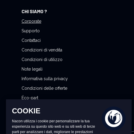
o
CHI SIAMO ?
s
t
Corporate
r
Supporto
a
Contattaci
N
Condizioni di vendita
e
w
Condizioni di utilizzo
s
Note legali
l
Informativa sulla privacy
e
t
Condizioni delle offerte
t
Éco-part
e
Gestisci le mie preferenze sui cookie
r
: