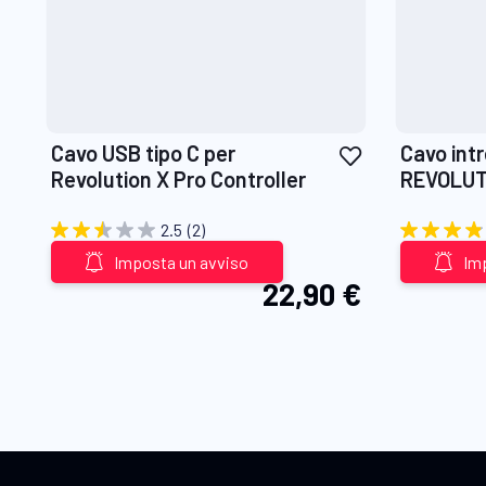
Aggiungi
Cavo USB tipo C per
Cavo int
alla
Revolution X Pro Controller
REVOLUTI
lista
& 3
desideri
2.5
(2)
Imposta un avviso
Im
22,90 €