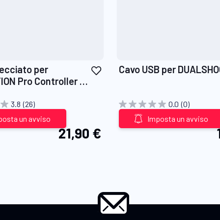
Aggiungi
recciato per
Cavo USB per DUALSH
alla
ON Pro Controller 2
lista
desideri
3.8
(26)
0.0
(0)
posta un avviso
Imposta un avviso
21,90 €