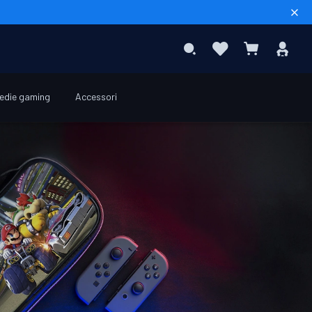
Sear
Preferiti
Acc
Search
Carrello
edie gaming
Accessori