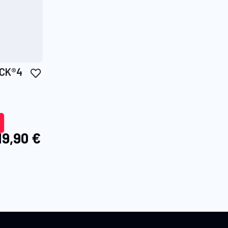
Aggiungi
OCK®4
alla
lista
desideri
19,90 €