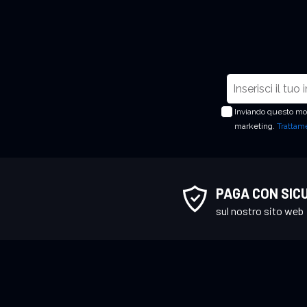
I
s
Inviando questo mod
c
marketing.
Trattame
r
i
v
i
PAGA CON SIC
t
sul nostro sito web
i
a
l
l
a
n