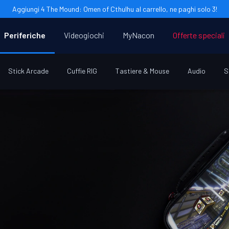
Aggiungi 4 The Mound: Omen of Cthulhu al carrello, ne paghi solo 3!
Periferiche
Videogiochi
MyNacon
Offerte speciali
Stick Arcade
Cuffie RIG
Tastiere & Mouse
Audio
S