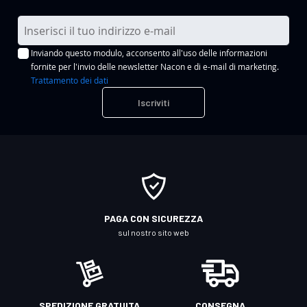
I
s
Inviando questo modulo, acconsento all'uso delle informazioni
c
fornite per l'invio delle newsletter Nacon e di e-mail di marketing.
r
Trattamento dei dati
i
Iscriviti
v
i
t
i
a
l
l
PAGA CON SICUREZZA
a
sul nostro sito web
n
o
s
t
SPEDIZIONE GRATUITA
CONSEGNA