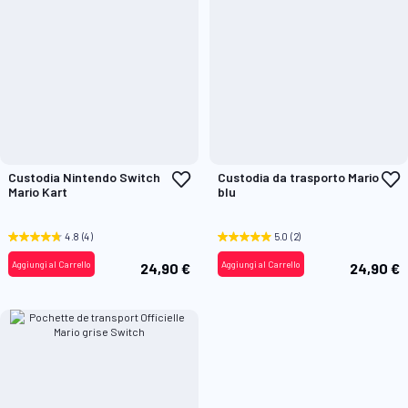
Aggiungi
A
Custodia Nintendo Switch
Custodia da trasporto Mario
alla
a
Mario Kart
blu
lista
l
desideri
d
4.8
(4)
5.0
(2)
Aggiungi al Carrello
Aggiungi al Carrello
24,90 €
24,90 €