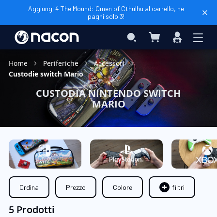
Aggiungi 4 The Mound: Omen of Cthulhu al carrello, ne
paghi solo 3!
Carrello
Search
Accedi
Home
Periferiche
Accessori
Custodie switch Mario
CUSTODIA NINTENDO SWITCH
MARIO
Ordina
Prezzo
Colore
filtri
5 Prodotti