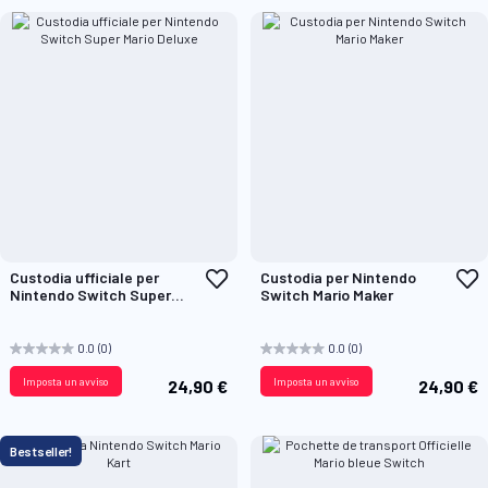
Aggiungi
A
Custodia ufficiale per
Custodia per Nintendo
alla
a
Nintendo Switch Super
Switch Mario Maker
lista
l
Mario Deluxe
desideri
d
0.0
(0)
0.0
(0)
Imposta un avviso
Imposta un avviso
24,90 €
24,90 €
Bestseller!