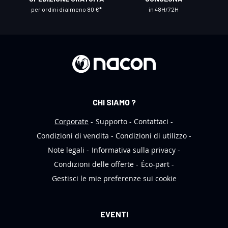
r
per ordini di almeno 80 €*
in 48H/72H
a
N
e
w
s
l
e
CHI SIAMO ?
t
t
Corporate
Supporto
Contattaci
e
Condizioni di vendita
Condizioni di utilizzo
r
Note legali
Informativa sulla privacy
:
Condizioni delle offerte
Éco-part
Gestisci le mie preferenze sui cookie
EVENTI