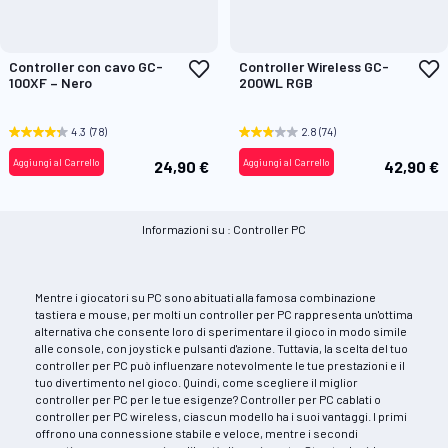
Aggiungi
A
Controller con cavo GC-
Controller Wireless GC-
alla
a
100XF – Nero
200WL RGB
lista
l
desideri
d
4.3
(78)
2.8
(74)
Aggiungi al Carrello
Aggiungi al Carrello
24,90 €
42,90 €
Informazioni su : Controller PC
Mentre i giocatori su PC sono abituati alla famosa combinazione
tastiera e mouse, per molti un controller per PC rappresenta un'ottima
alternativa che consente loro di sperimentare il gioco in modo simile
alle console, con joystick e pulsanti d'azione. Tuttavia, la scelta del tuo
controller per PC può influenzare notevolmente le tue prestazioni e il
tuo divertimento nel gioco. Quindi, come scegliere il miglior
controller per PC per le tue esigenze? Controller per PC cablati o
controller per PC wireless, ciascun modello ha i suoi vantaggi. I primi
offrono una connessione stabile e veloce, mentre i secondi