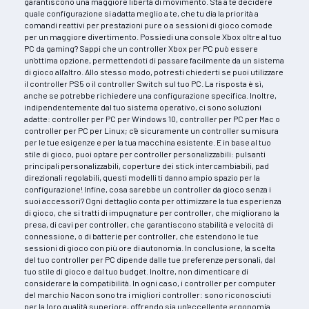
garantiscono una maggiore libertà di movimento. Sta a te decidere
quale configurazione si adatta meglio a te, che tu dia la priorità a
comandi reattivi per prestazioni pure o a sessioni di gioco comode
per un maggiore divertimento. Possiedi una console Xbox oltre al tuo
PC da gaming? Sappi che un controller Xbox per PC può essere
un'ottima opzione, permettendoti di passare facilmente da un sistema
di gioco all'altro. Allo stesso modo, potresti chiederti se puoi utilizzare
il controller PS5 o il controller Switch sul tuo PC. La risposta è sì,
anche se potrebbe richiedere una configurazione specifica. Inoltre,
indipendentemente dal tuo sistema operativo, ci sono soluzioni
adatte: controller per PC per Windows 10, controller per PC per Mac o
controller per PC per Linux; c'è sicuramente un controller su misura
per le tue esigenze e per la tua macchina esistente. E in base al tuo
stile di gioco, puoi optare per controller personalizzabili: pulsanti
principali personalizzabili, coperture dei stick intercambiabili, pad
direzionali regolabili, questi modelli ti danno ampio spazio per la
configurazione! Infine, cosa sarebbe un controller da gioco senza i
suoi accessori? Ogni dettaglio conta per ottimizzare la tua esperienza
di gioco, che si tratti di impugnature per controller, che migliorano la
presa, di cavi per controller, che garantiscono stabilità e velocità di
connessione, o di batterie per controller, che estendono le tue
sessioni di gioco con più ore di autonomia. In conclusione, la scelta
del tuo controller per PC dipende dalle tue preferenze personali, dal
tuo stile di gioco e dal tuo budget. Inoltre, non dimenticare di
considerare la compatibilità. In ogni caso, i controller per computer
del marchio Nacon sono tra i migliori controller: sono riconosciuti
per la loro qualità superiore, offrendo sia un'eccellente ergonomia