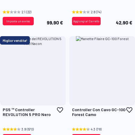
lista
l
desideri
d
2.1
(22)
2.8
(74)
Imposta un avviso
Aggiungi al Carrello
99,90 €
42,90 €
Miglior vendita!
Aggiungi
A
PS5 ™ Controller
Controller Con Cavo GC-100
alla
a
REVOLUTION 5 PRO Nero
Forest Camo
lista
l
desideri
d
3.9
(570)
4.3
(78)