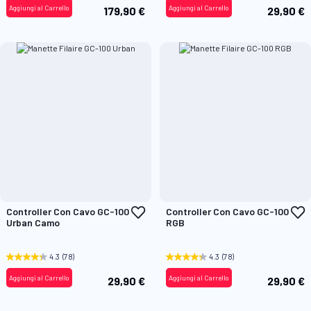
Aggiungi al Carrello
Aggiungi al Carrello
179,90 €
29,90 €
Aggiungi
A
Controller Con Cavo GC-100
Controller Con Cavo GC-100
alla
a
Urban Camo
RGB
lista
l
desideri
d
4.3
(78)
4.3
(78)
Aggiungi al Carrello
Aggiungi al Carrello
29,90 €
29,90 €