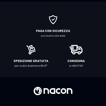
t
i
a
l
l
PAGA CON SICUREZZA
a
sul nostro sito web
n
o
s
t
SPEDIZIONE GRATUITA
CONSEGNA
r
per ordini di almeno 80 €*
in 48H/72H
a
N
e
w
s
l
e