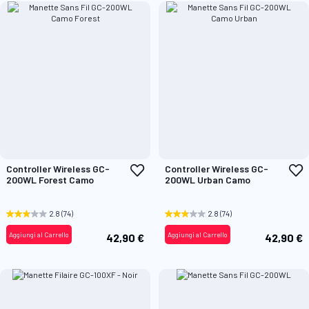
Aggiungi
A
Controller Wireless GC-
Controller Wireless GC-
alla
a
200WL Forest Camo
200WL Urban Camo
lista
l
desideri
d
2.8
(74)
2.8
(74)
Aggiungi al Carrello
Aggiungi al Carrello
42,90 €
42,90 €