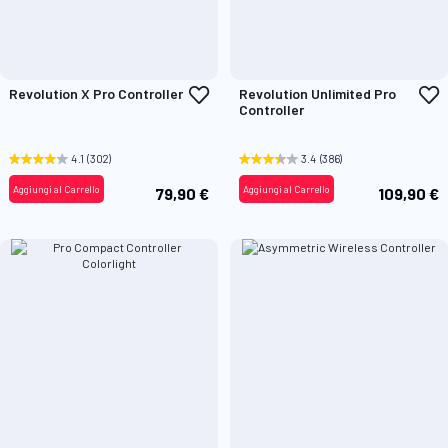
Aggiungi
A
Revolution X Pro Controller
Revolution Unlimited Pro
alla
a
Controller
lista
l
desideri
d
4.1
(302)
3.4
(386)
Aggiungi al Carrello
Aggiungi al Carrello
79,90 €
109,90 €