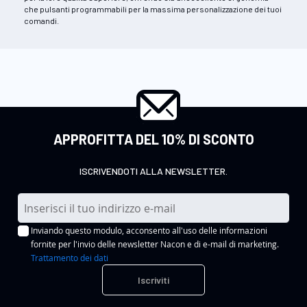
che pulsanti programmabili per la massima personalizzazione dei tuoi
comandi.
APPROFITTA DEL 10% DI SCONTO
ISCRIVENDOTI ALLA NEWSLETTER.
I
s
Inviando questo modulo, acconsento all'uso delle informazioni
c
fornite per l'invio delle newsletter Nacon e di e-mail di marketing.
r
Trattamento dei dati
i
Iscriviti
v
i