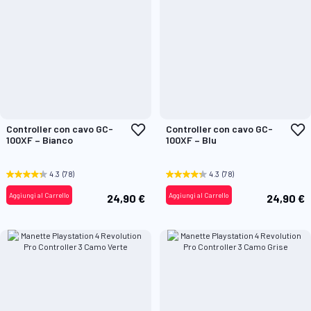
Aggiungi
A
Controller con cavo GC-
Controller con cavo GC-
alla
a
100XF – Bianco
100XF – Blu
lista
l
desideri
d
4.3
(78)
4.3
(78)
Aggiungi al Carrello
Aggiungi al Carrello
24,90 €
24,90 €