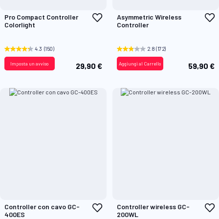
Aggiungi
A
Pro Compact Controller
Asymmetric Wireless
alla
a
Colorlight
Controller
lista
l
desideri
d
4.3
(150)
2.8
(172)
Imposta un avviso
Aggiungi al Carrello
29,90 €
59,90 €
Aggiungi
A
Controller con cavo GC-
Controller wireless GC-
alla
a
400ES
200WL