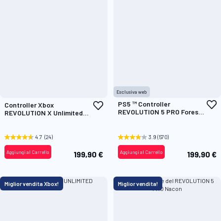
Esclusiva web
A
PS5 ™ Controller
Aggiungi
Controller Xbox
a
REVOLUTION 5 PRO Forest
alla
REVOLUTION X Unlimited
l
Camo
lista
Anniversary Edition
d
desideri
4.7
(24)
3.9
(570)
Aggiungi al Carrello
Aggiungi al Carrello
199,90 €
199,90 €
Miglior vendita Xbox!
Miglior vendita!