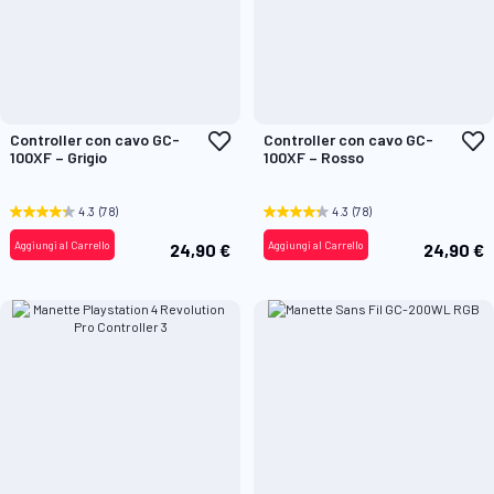
Aggiungi
A
Controller con cavo GC-
Controller con cavo GC-
alla
a
100XF – Grigio
100XF – Rosso
lista
l
desideri
d
4.3
(78)
4.3
(78)
Aggiungi al Carrello
Aggiungi al Carrello
24,90 €
24,90 €