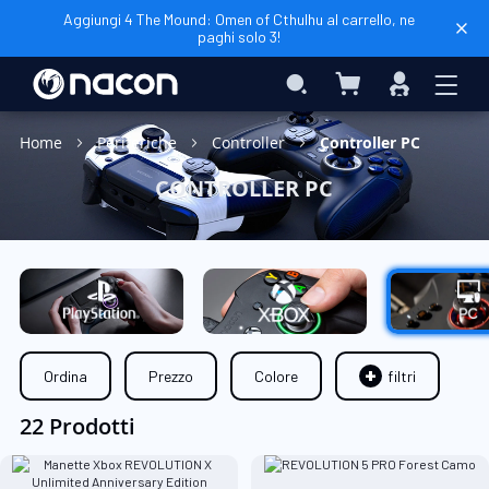
Aggiungi 4 The Mound: Omen of Cthulhu al carrello, ne
paghi solo 3!
Carrello
Search
Accedi
Home
Periferiche
Controller
Controller PC
CONTROLLER PC
Ordina
Prezzo
Colore
filtri
22 Prodotti