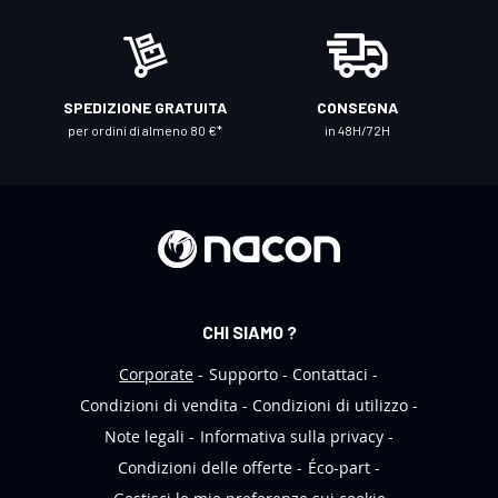
n
o
s
t
SPEDIZIONE GRATUITA
CONSEGNA
r
per ordini di almeno 80 €*
in 48H/72H
a
N
e
w
s
l
e
CHI SIAMO ?
t
t
Corporate
Supporto
Contattaci
e
Condizioni di vendita
Condizioni di utilizzo
r
Note legali
Informativa sulla privacy
:
Condizioni delle offerte
Éco-part