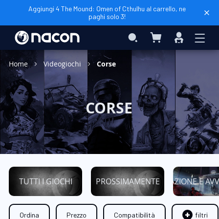
Aggiungi 4 The Mound: Omen of Cthulhu al carrello, ne
paghi solo 3!
Carrello
Search
Accedi
Home
Videogiochi
Corse
CORSE
TUTTI I GIOCHI
PROSSIMAMENTE
AZIONE E AV
Ordina
Prezzo
Compatibilità
filtri