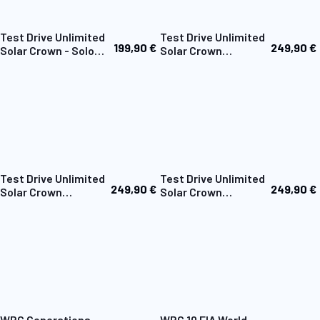
Test Drive Unlimited
Test Drive Unlimited
199,90 €
249,90 €
Solar Crown - Solo
Solar Crown
Confezione da
Edizione collezione
Collezione
PC
Test Drive Unlimited
Test Drive Unlimited
249,90 €
249,90 €
Solar Crown
Solar Crown
Edizione collezione
Edizione collezione
PS5
Xbox
WRC Generations –
WRC 10 FIA World