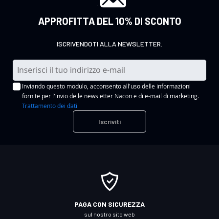
APPROFITTA DEL 10% DI SCONTO
ISCRIVENDOTI ALLA NEWSLETTER.
I
s
Inviando questo modulo, acconsento all'uso delle informazioni
c
fornite per l'invio delle newsletter Nacon e di e-mail di marketing.
r
Trattamento dei dati
i
Iscriviti
v
i
t
i
a
l
l
PAGA CON SICUREZZA
a
sul nostro sito web