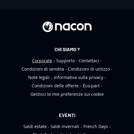
N
e
w
s
l
e
CHI SIAMO ?
t
t
Corporate
Supporto
Contattaci
e
Condizioni di vendita
Condizioni di utilizzo
r
Note legali
Informativa sulla privacy
:
Condizioni delle offerte
Éco-part
Gestisci le mie preferenze sui cookie
EVENTI
Saldi estate
Saldi invernali
French Days