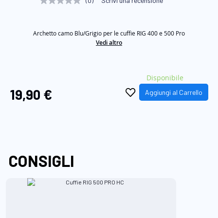
(0)
Scrivi una recensione
Nessuna
di
valutazione
Stesso
immagini
link
Archetto camo Blu/Grigio per le cuffie RIG 400 e 500 Pro
alla
pagina.
Vedi altro
Disponibile
19,90 €
Aggiungi al Carrello
CONSIGLI