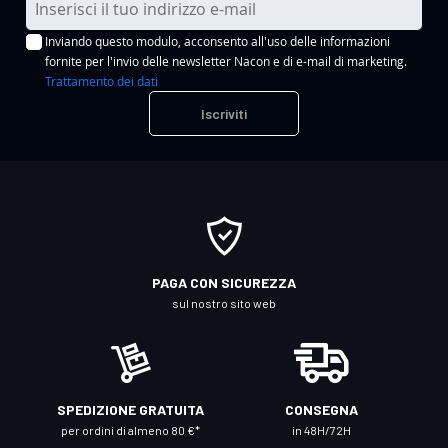
s
Inviando questo modulo, acconsento all'uso delle informazioni
c
fornite per l'invio delle newsletter Nacon e di e-mail di marketing.
r
Trattamento dei dati
i
Iscriviti
v
i
t
i
a
l
l
PAGA CON SICUREZZA
a
sul nostro sito web
n
o
s
t
SPEDIZIONE GRATUITA
CONSEGNA
r
per ordini di almeno 80 €*
in 48H/72H
a