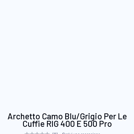
Vai
Archetto Camo Blu/Grigio Per Le
all'inizio
Cuffie RIG 400 E 500 Pro
della
galleria