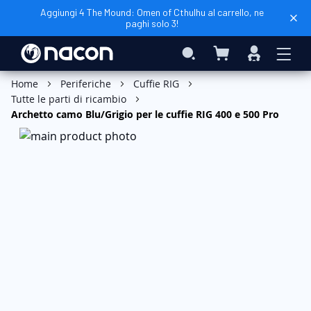
Aggiungi 4 The Mound: Omen of Cthulhu al carrello, ne
paghi solo 3!
Carrello
Search
Accedi
Aggiungi al Carrello
Home
Periferiche
Cuffie RIG
Tutte le parti di ricambio
Archetto camo Blu/Grigio per le cuffie RIG 400 e 500 Pro
Vai
alla
fine
della
galleria
di
immagini