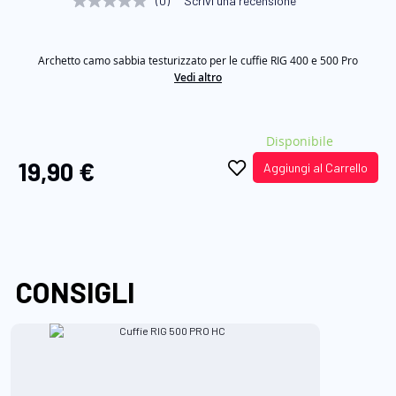
(0)
Scrivi una recensione
Nessuna
di
valutazione
Stesso
immagini
link
Archetto camo sabbia testurizzato per le cuffie RIG 400 e 500 Pro
alla
pagina.
Vedi altro
Disponibile
19,90 €
Aggiungi al Carrello
CONSIGLI