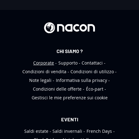
N
e
w
s
l
e
CHI SIAMO ?
t
t
Corporate
Supporto
Contattaci
e
Condizioni di vendita
Condizioni di utilizzo
r
Note legali
Informativa sulla privacy
:
Condizioni delle offerte
Éco-part
Gestisci le mie preferenze sui cookie
EVENTI
Saldi estate
Saldi invernali
French Days