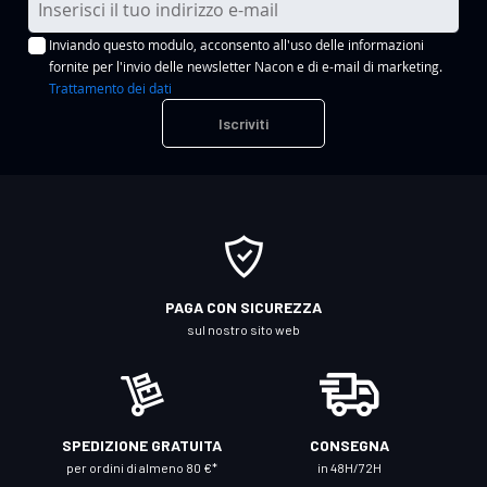
s
Inviando questo modulo, acconsento all'uso delle informazioni
c
fornite per l'invio delle newsletter Nacon e di e-mail di marketing.
r
Trattamento dei dati
i
Iscriviti
v
i
t
i
a
l
l
PAGA CON SICUREZZA
a
sul nostro sito web
n
o
s
t
SPEDIZIONE GRATUITA
CONSEGNA
r
per ordini di almeno 80 €*
in 48H/72H
a