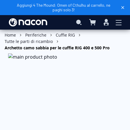
Aggiungi 4 The Mound: Omen of Cthulhu al carrello, ne
paghi solo 3!
Carrello
Search
Accedi
Aggiungi al Carrello
Home
Periferiche
Cuffie RIG
Tutte le parti di ricambio
Archetto camo sabbia per le cuffie RIG 400 e 500 Pro
Vai
alla
fine
della
galleria
di
immagini