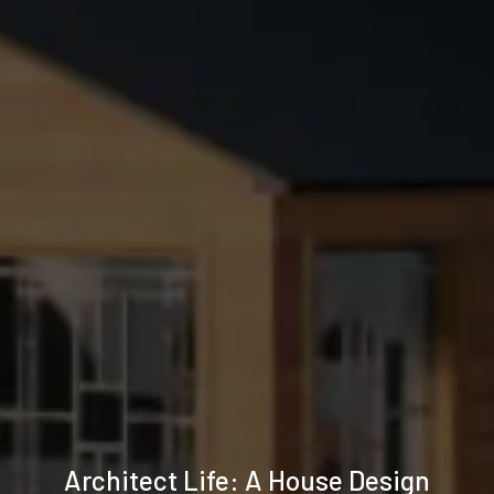
Specifiche
Architect Life: A House Design
tecniche