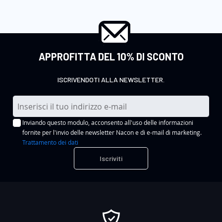
APPROFITTA DEL 10% DI SCONTO
ISCRIVENDOTI ALLA NEWSLETTER.
I
s
Inviando questo modulo, acconsento all'uso delle informazioni
c
fornite per l'invio delle newsletter Nacon e di e-mail di marketing.
r
Trattamento dei dati
i
Iscriviti
v
i
t
i
a