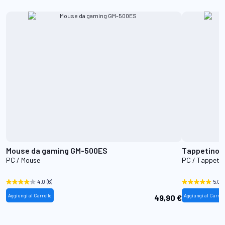
Mouse da gaming GM-500ES
Tappetino 
PC / Mouse
PC / Tappetin
4.0
(6)
5.0
(
Aggiungi al Carrello
Aggiungi al Carrel
49,90 €