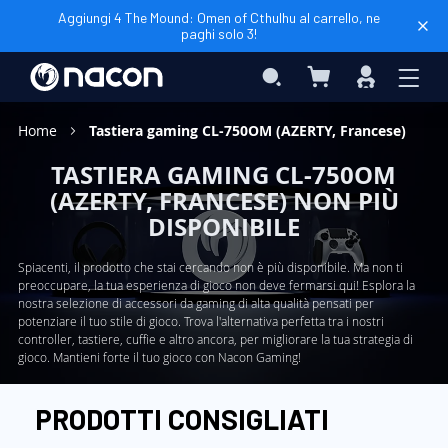
Aggiungi 4 The Mound: Omen of Cthulhu al carrello, ne
paghi solo 3!
Carrello
Search
Accedi
Home
Tastiera gaming CL-750OM (AZERTY, Francese)
TASTIERA GAMING CL-750OM
(AZERTY, FRANCESE) NON PIÙ
DISPONIBILE
Spiacenti, il prodotto che stai cercando non è più disponibile. Ma non ti
preoccupare, la tua esperienza di gioco non deve fermarsi qui! Esplora la
nostra selezione di accessori da gaming di alta qualità pensati per
potenziare il tuo stile di gioco. Trova l'alternativa perfetta tra i nostri
controller, tastiere, cuffie e altro ancora, per migliorare la tua strategia di
gioco. Mantieni forte il tuo gioco con Nacon Gaming!
PRODOTTI CONSIGLIATI