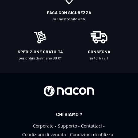
l
l
PAGA CON SICUREZZA
a
sul nostro sito web
n
o
s
t
SPEDIZIONE GRATUITA
CONSEGNA
r
per ordini di almeno 80 €*
in 48H/72H
a
N
e
w
s
l
e
CHI SIAMO ?
t
t
Corporate
Supporto
Contattaci
e
Condizioni di vendita
Condizioni di utilizzo