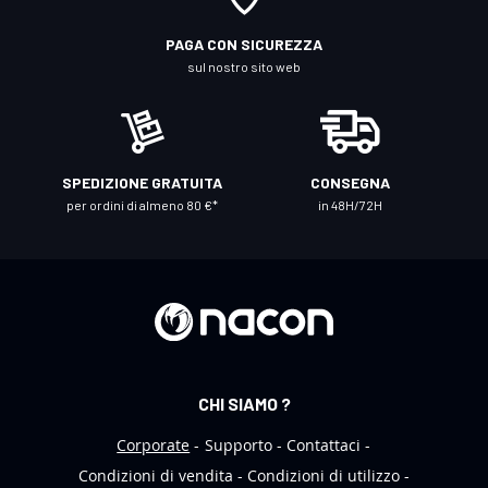
l
l
PAGA CON SICUREZZA
a
sul nostro sito web
n
o
s
t
SPEDIZIONE GRATUITA
CONSEGNA
r
per ordini di almeno 80 €*
in 48H/72H
a
N
e
w
s
l
e
CHI SIAMO ?
t
t
Corporate
Supporto
Contattaci
e
Condizioni di vendita
Condizioni di utilizzo