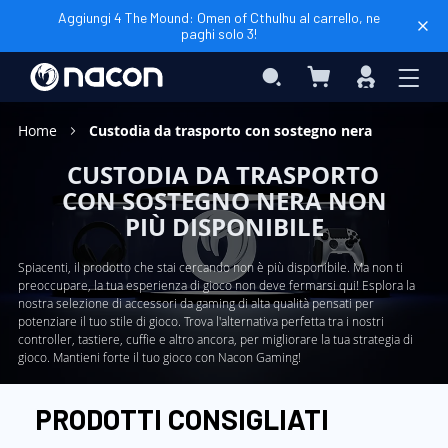
Aggiungi 4 The Mound: Omen of Cthulhu al carrello, ne
paghi solo 3!
Carrello
Search
Accedi
Home
Custodia da trasporto con sostegno nera
CUSTODIA DA TRASPORTO
CON SOSTEGNO NERA NON
PIÙ DISPONIBILE
Spiacenti, il prodotto che stai cercando non è più disponibile. Ma non ti
preoccupare, la tua esperienza di gioco non deve fermarsi qui! Esplora la
nostra selezione di accessori da gaming di alta qualità pensati per
potenziare il tuo stile di gioco. Trova l'alternativa perfetta tra i nostri
controller, tastiere, cuffie e altro ancora, per migliorare la tua strategia di
gioco. Mantieni forte il tuo gioco con Nacon Gaming!
PRODOTTI CONSIGLIATI