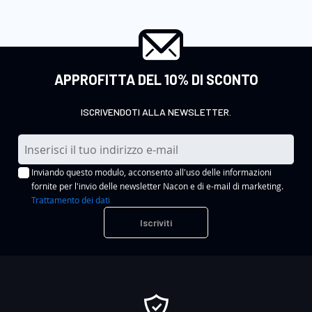
APPROFITTA DEL 10% DI SCONTO
ISCRIVENDOTI ALLA NEWSLETTER.
I
s
Inviando questo modulo, acconsento all'uso delle informazioni
c
fornite per l'invio delle newsletter Nacon e di e-mail di marketing.
r
Trattamento dei dati
i
Iscriviti
v
i
t
i
a