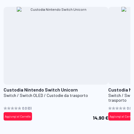
Custodia Nintendo Switch Unicorn
Custodia Ni
Switch / Switch OLED / Custodie da trasporto
Switch / Swit
trasporto
0.0
(0)
0.0
(
Aggiungi al Carrello
Aggiungi al Carrel
14,90 €