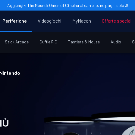
Aggiungi 4 The Mound: Omen of Cthulhu al carrello, ne paghi solo 3!
Periferiche
Videogiochi
MyNacon
Offerte speciali
Stick Arcade
Cuffie RIG
Tastiere & Mouse
Audio
S
a Nintendo
IÙ