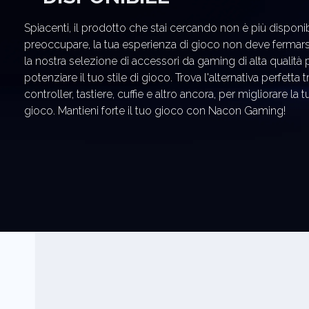
Spiacenti, il prodotto che stai cercando non è più disponib
preoccupare, la tua esperienza di gioco non deve fermarsi
la nostra selezione di accessori da gaming di alta qualità 
potenziare il tuo stile di gioco. Trova l'alternativa perfetta tr
controller, tastiere, cuffie e altro ancora, per migliorare la t
gioco. Mantieni forte il tuo gioco con Nacon Gaming!
PRODOTTI CONSIGL