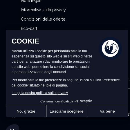
Note legali
l
Informativa sulla privacy
e
t
Condizioni delle offerte
t
Éco-part
e
Gestisci le mie preferenze sui cookie
r
:
CONTATTACI
dalle 9:00 alle 18:00 dal lunedì al venerdì (esclusi i
IT
©2026 – Nacon | NACON™ è u