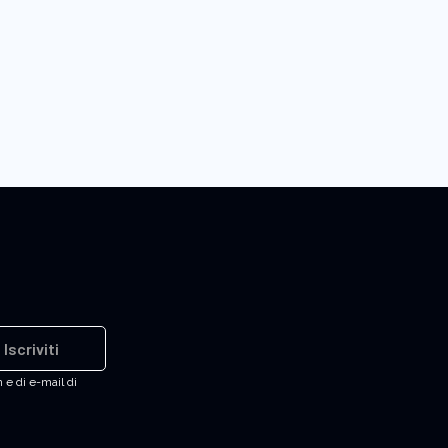
Iscriviti
 e di e-mail di