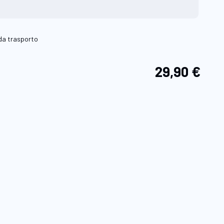
da trasporto
29,90 €
giungi
la
sta
sideri