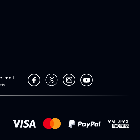
 e-mail
rivici