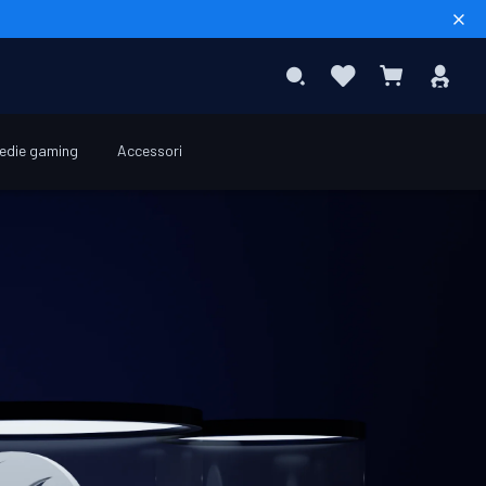
Sear
Preferiti
Acc
Search
Carrello
edie gaming
Accessori