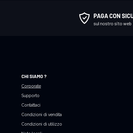
v
i
PAGA CON SIC
t
sul nostro sito web
i
a
l
l
a
n
o
CHI SIAMO ?
s
t
Corporate
r
Supporto
a
Contattaci
N
Condizioni di vendita
e
w
Condizioni di utilizzo
s