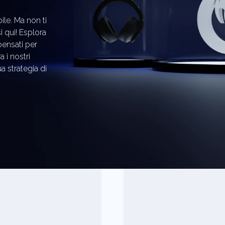
ile. Ma non ti
 qui! Esplora
pensati per
a i nostri
ua strategia di
IATI