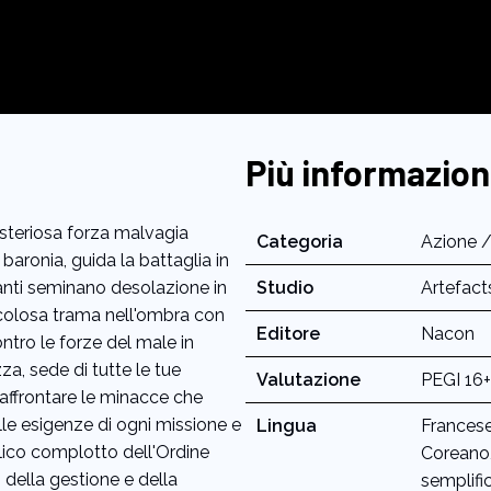
Più informazion
misteriosa forza malvagia
Categoria
Azione /
baronia, guida la battaglia in
iganti seminano desolazione in
Studio
Artefact
icolosa trama nell'ombra con
Editore
Nacon
ontro le forze del male in
za, sede di tutte le tue
Valutazione
PEGI 16+
r affrontare le minacce che
le esigenze di ogni missione e
Lingua
Francese
olico complotto dell'Ordine
Coreano,
 della gestione e della
semplifi