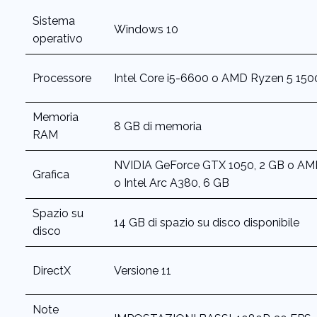
Sistema
Windows 10
operativo
Processore
Intel Core i5-6600 o AMD Ryzen 5 15
Memoria
8 GB di memoria
RAM
NVIDIA GeForce GTX 1050, 2 GB o AM
Grafica
o Intel Arc A380, 6 GB
Spazio su
14 GB di spazio su disco disponibile
disco
DirectX
Versione 11
Note