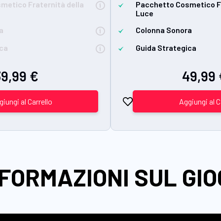
metico Fraternità della
Pacchetto Cosmetico Fr
Luce
a
Colonna Sonora
ica
Guida Strategica
39,99 €
49,99 
iungi al Carrello
Aggiungi al C
FORMAZIONI SUL GI