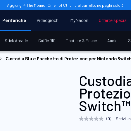
Aggiungi 4 The Mound: Omen of Cthulhu al carrello, ne paghi solo 3!
Periferiche
Videogiochi
MyNacon
Offerte speciali
Stick Arcade
Cuffie RIG
Tastiere & Mouse
Audio
S
Custodia Blu e Pacchetto di Protezione per Nintendo Swit
Custodia
Protezi
Switch™
(0)
Scrivi u
Nessuna
valutazione
Stesso