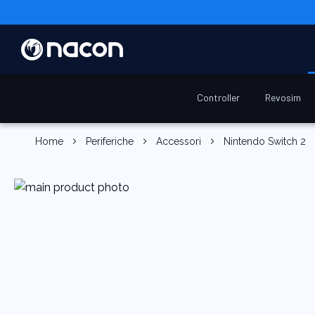
Controller
Revosim
Home
Periferiche
Accessori
Nintendo Switch 2
Vai
alla
fine
della
galleria
di
immagini