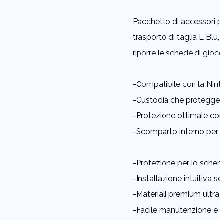
link
alla
Pacchetto di accessori
pagina.
trasporto di taglia L Bl
riporre le schede di gioc
-Compatibile con la Nin
-Custodia che protegge 
-Protezione ottimale cont
-Scomparto interno per i
-Protezione per lo scherm
-Installazione intuitiva s
-Materiali premium ultra-
-Facile manutenzione e p