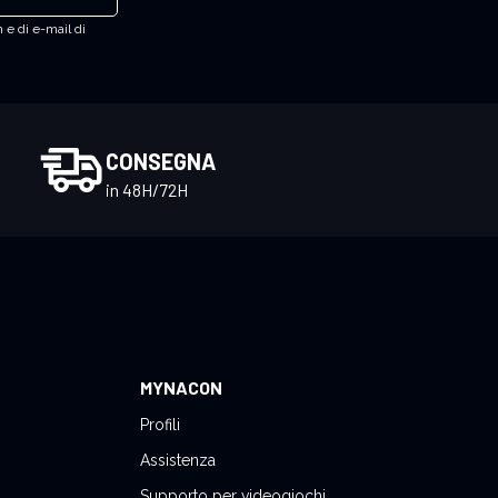
 e di e-mail di
CONSEGNA
in 48H/72H
MYNACON
Profili
Assistenza
Supporto per videogiochi