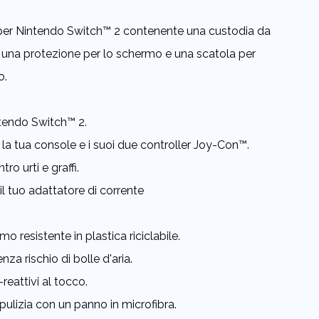
 per Nintendo Switch™ 2 contenente una custodia da
u, una protezione per lo schermo e una scatola per
o.
tendo Switch™ 2.
la tua console e i suoi due controller Joy-Con™.
ro urti e graffi.
l tuo adattatore di corrente
o resistente in plastica riciclabile.
enza rischio di bolle d'aria.
reattivi al tocco.
ulizia con un panno in microfibra.