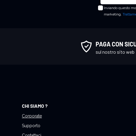
s
Inviando questo mod
c
marketing.
Trattame
r
i
v
i
PAGA CON SIC
t
sul nostro sito web
i
a
l
l
a
n
o
CHI SIAMO ?
s
t
Corporate
r
Supporto
a
Contattaci