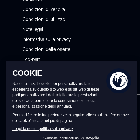
N
Condizioni di vendita
e
w
Condizioni di utilizzo
s
Note legali
l
Informativa sulla privacy
e
t
Condizioni delle offerte
t
Éco-part
e
Gestisci le mie preferenze sui cookie
r
:
CONTATTACI
dalle 9:00 alle 18:00 dal lunedì al venerdì (esclusi i