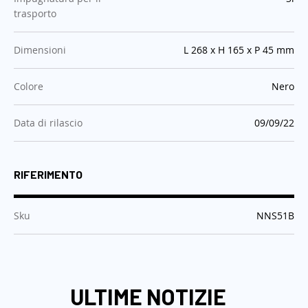
trasporto
:
Dimensioni
L 268 x H 165 x P 45 mm
:
Colore
Nero
:
Data di rilascio
09/09/22
RIFERIMENTO
:
Sku
NNS51B
ULTIME NOTIZIE