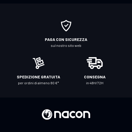
t
i
a
l
l
PAGA CON SICUREZZA
a
sul nostro sito web
n
o
s
t
SPEDIZIONE GRATUITA
CONSEGNA
r
per ordini di almeno 80 €*
in 48H/72H
a
N
e
w
s
l