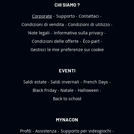
e
CHI SIAMO ?
t
t
Corporate
Supporto
Contattaci
e
Condizioni di vendita
Condizioni di utilizzo
r
Note legali
Informativa sulla privacy
:
Condizioni delle offerte
Éco-part
Gestisci le mie preferenze sui cookie
EVENTI
Saldi estate
Saldi invernali
French Days
Black Friday
Natale
Halloween
Back to school
MYNACON
Profili
Assistenza
Supporto per videogiochi