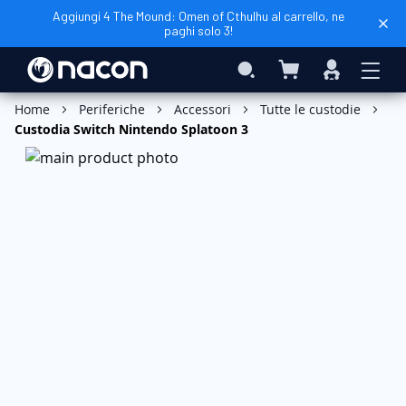
Aggiungi 4 The Mound: Omen of Cthulhu al carrello, ne
paghi solo 3!
Carrello
Search
Accedi
Aggiungi al Carrello
Home
Periferiche
Accessori
Tutte le custodie
Custodia Switch Nintendo Splatoon 3
Vai
alla
fine
della
galleria
di
immagini