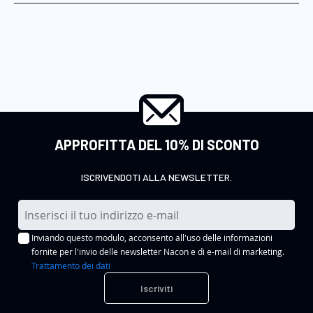
APPROFITTA DEL 10% DI SCONTO
ISCRIVENDOTI ALLA NEWSLETTER.
I
s
Inviando questo modulo, acconsento all'uso delle informazioni
c
fornite per l'invio delle newsletter Nacon e di e-mail di marketing.
r
Trattamento dei dati
i
Iscriviti
v
i