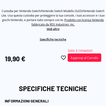
valutazione
Stesso
immagini
link
Custodia per Nintendo Switch/Nintendo Switch Modello OLED/Nintendo Switch
alla
pagina.
Lite. Usa questa custodia per proteggere la tua console, i tuoi accessori e i tuoi
giochi Nintendo, e portare tutto sempre con te.
Prodotto con licenza Nintendo
fabbricato da RDS Industries, Inc.
Vedi altro
Specifiche tecniche
Solo 3 rimasto/i
19,90 €
Aggiungi al Carrello
SPECIFICHE TECNICHE
INFORMAZIONI GENERALI