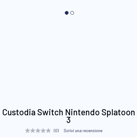
Vai
Custodia Switch Nintendo Splatoon
all'inizio
3
della
galleria
(0)
Scrivi una recensione
Nessuna
di