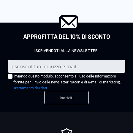
APPROFITTA DEL 10% DI SCONTO
ISCRIVENDOTI ALLA NEWSLETTER.
I
s
Inviando questo modulo, acconsento all'uso delle informazioni
c
fornite per l'invio delle newsletter Nacon e di e-mail di marketing.
r
Trattamento dei dati
i
Iscriviti
v
i
t
i
a