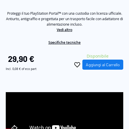
stelle
su
immagini
5
Proteggi il tuo PlayStation Portal™ con una custodia con licenza ufficiale.
,
valore
Antiurto, antigraffio e progettata per un trasporto facile con adattatore di
di
alimentazione incluso.
valutazione
Vedi altro
medio.
Read
4
Specifiche tecniche
Reviews.
Stesso
link
Disponibile
29,90 €
alla
pagina.
Aggiungi al Carrello
Incl.
0,08 €
of eco part