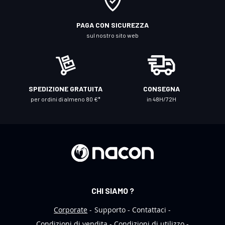
l
l
PAGA CON SICUREZZA
a
sul nostro sito web
n
o
s
t
SPEDIZIONE GRATUITA
CONSEGNA
r
per ordini di almeno 80 €*
in 48H/72H
a
N
e
w
s
l
e
CHI SIAMO ?
t
t
Corporate
Supporto
Contattaci
e
Condizioni di vendita
Condizioni di utilizzo