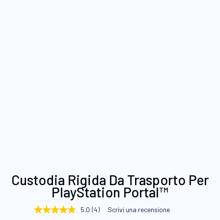
Vai
Custodia Rigida Da Trasporto Per
all'inizio
PlayStation Portal™
della
galleria
5.0
(4)
Scrivi una recensione
5.0
di