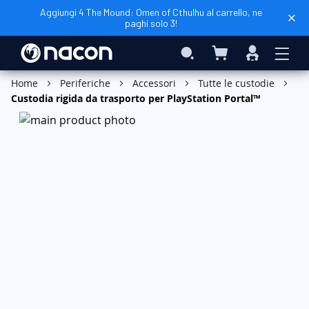
Aggiungi 4 The Mound: Omen of Cthulhu al carrello, ne
paghi solo 3!
Carrello
Search
Accedi
Aggiungi al Carrello
Home
Periferiche
Accessori
Tutte le custodie
Custodia rigida da trasporto per PlayStation Portal™
Vai
alla
fine
della
galleria
di
immagini