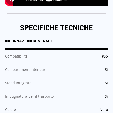
SPECIFICHE TECNICHE
INFORMAZIONI GENERALI
:
Compatibilità
PS5
:
Compartiment intérieur
Sì
:
Stand integrato
Sì
:
Impugnatura per il trasporto
Sì
:
Colore
Nero