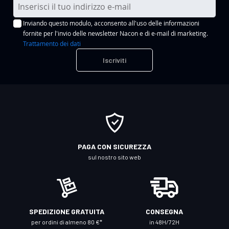
I
s
Inviando questo modulo, acconsento all'uso delle informazioni
c
fornite per l'invio delle newsletter Nacon e di e-mail di marketing.
r
Trattamento dei dati
i
Iscriviti
v
i
t
i
a
l
l
PAGA CON SICUREZZA
a
sul nostro sito web
n
o
s
t
SPEDIZIONE GRATUITA
CONSEGNA
r
per ordini di almeno 80 €*
in 48H/72H