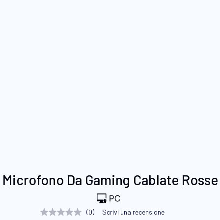
Vai
Microfono Da Gaming Cablate Rosse
all'inizio
della
galleria
(0)
Scrivi una recensione
Nessuna
di