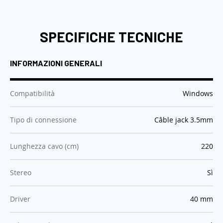
SPECIFICHE TECNICHE
INFORMAZIONI GENERALI
:
Compatibilità
Windows
:
Tipo di connessione
Câble jack 3.5mm
:
Lunghezza cavo (cm)
220
:
Stereo
Sì
:
Driver
40 mm