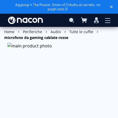
Aggiungi 4 The Mound: Omen of Cthulhu al carrello, ne
paghi solo 3!
Carrello
Search
Accedi
Aggiungi al Carrello
Home
Periferiche
Audio
Tutte le cuffie
microfono da gaming cablate rosse
Vai
alla
fine
della
galleria
di
immagini