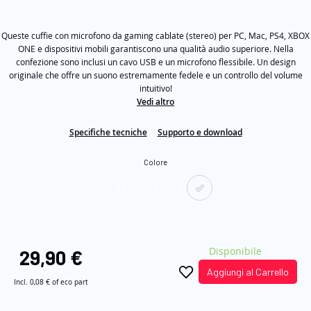
valutazione
immagini
Stesso
link
Queste cuffie con microfono da gaming cablate (stereo) per PC, Mac, PS4, XBOX
alla
pagina.
ONE e dispositivi mobili garantiscono una qualità audio superiore. Nella
confezione sono inclusi un cavo USB e un microfono flessibile. Un design
originale che offre un suono estremamente fedele e un controllo del volume
intuitivo!
Vedi altro
Specifiche tecniche
Supporto e download
Colore
Disponibile
29,90 €
Aggiungi al Carrello
Incl.
0,08 €
of eco part