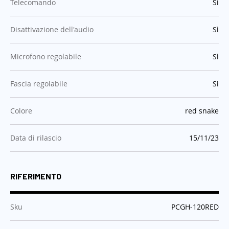
:
Telecomando
Sì
:
Disattivazione dell'audio
Sì
:
Microfono regolabile
Sì
:
Fascia regolabile
Sì
:
Colore
red snake
:
Data di rilascio
15/11/23
RIFERIMENTO
:
Sku
PCGH-120RED