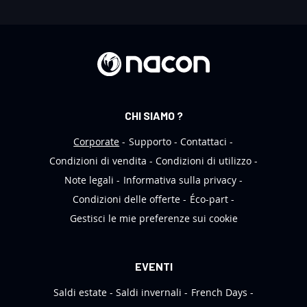
a
N
e
w
s
l
e
CHI SIAMO ?
t
t
Corporate
Supporto
Contattaci
e
Condizioni di vendita
Condizioni di utilizzo
r
Note legali
Informativa sulla privacy
:
Condizioni delle offerte
Éco-part
Gestisci le mie preferenze sui cookie
EVENTI
Saldi estate
Saldi invernali
French Days