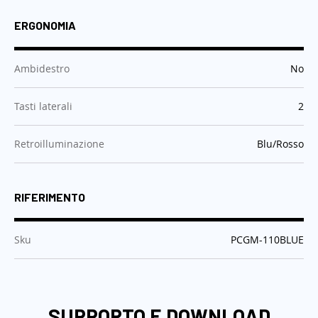
ERGONOMIA
:
Ambidestro
No
:
Tasti laterali
2
:
Retroilluminazione
Blu/Rosso
RIFERIMENTO
:
Sku
PCGM-110BLUE
SUPPORTO E DOWNLOAD