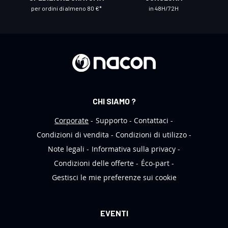
r
per ordini di almeno 80 €*
in 48H/72H
a
N
e
w
s
l
e
CHI SIAMO ?
t
t
Corporate
Supporto
Contattaci
e
Condizioni di vendita
Condizioni di utilizzo
r
Note legali
Informativa sulla privacy
:
Condizioni delle offerte
Éco-part
Gestisci le mie preferenze sui cookie
EVENTI