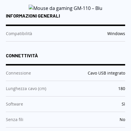
INFORMAZIONI GENERALI
:
Compatibilità
Windows
CONNETTIVITÀ
:
Connessione
Cavo USB integrato
:
Lunghezza cavo (cm)
180
:
Software
Sì
:
Senza fili
No