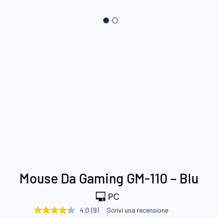
Vai
Mouse Da Gaming GM-110 – Blu
all'inizio
della
galleria
4.0
(9)
Scrivi una recensione
4.0
di