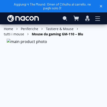
Aggiungi 4 The Mound: Omen of Cthulhu al carrello, ne
paghi solo 3!
Carrello
Search
Accedi
Aggiungi al Carrello
Home
Periferiche
Tastiere & Mouse
tutti i mouse
Mouse da gaming GM-110 – Blu
Vai
alla
fine
della
galleria
di
immagini