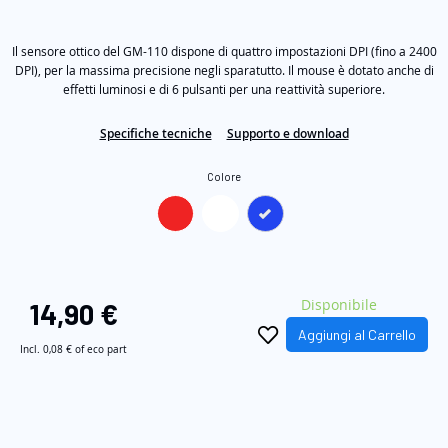
stelle
immagini
su
5
Il sensore ottico del GM-110 dispone di quattro impostazioni DPI (fino a 2400
,
valore
DPI), per la massima precisione negli sparatutto. Il mouse è dotato anche di
di
effetti luminosi e di 6 pulsanti per una reattività superiore.
valutazione
medio.
Read
Specifiche tecniche
Supporto e download
9
Reviews.
Colore
Stesso
link
alla
pagina.
Disponibile
14,90 €
Aggiungi al Carrello
Incl.
0,08 €
of eco part