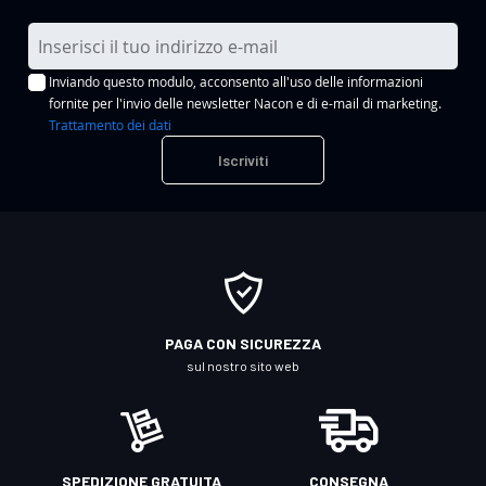
I
s
Inviando questo modulo, acconsento all'uso delle informazioni
c
fornite per l'invio delle newsletter Nacon e di e-mail di marketing.
r
Trattamento dei dati
i
Iscriviti
v
i
t
i
a
l
l
PAGA CON SICUREZZA
a
sul nostro sito web
n
o
s
t
SPEDIZIONE GRATUITA
CONSEGNA