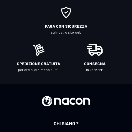
i
a
l
l
PAGA CON SICUREZZA
a
sul nostro sito web
n
o
s
t
SPEDIZIONE GRATUITA
CONSEGNA
r
per ordini di almeno 80 €*
in 48H/72H
a
N
e
w
s
l
e
CHI SIAMO ?
t