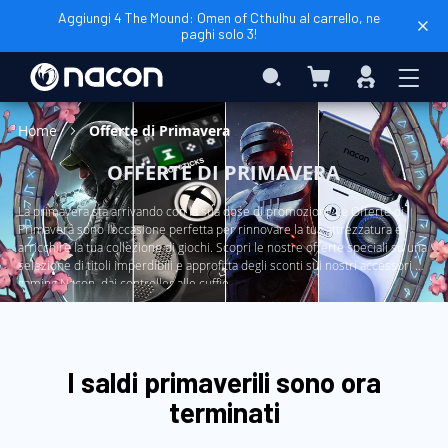
Aggiungi 4 The Mound: Omen of Cthulhu al carrello, ne
paghi solo 3!
Carrello
Search
Accedi
Home
Offerte di Primavera
OFFERTE DI PRIMAVERA
La primavera sta arrivando con la sua dose di promozioni! Le
Offerte di
Primavera
sono l'occasione perfetta per rinnovare la tua attrezzatura e
arricchire la tua collezione di giochi. Scopri le nostre offerte speciali su una
selezione di titoli imperdibili e approfitta degli sconti sui nostri accessori da
gaming Nacon, dai controller alle cuffie.
I saldi primaverili sono ora
terminati