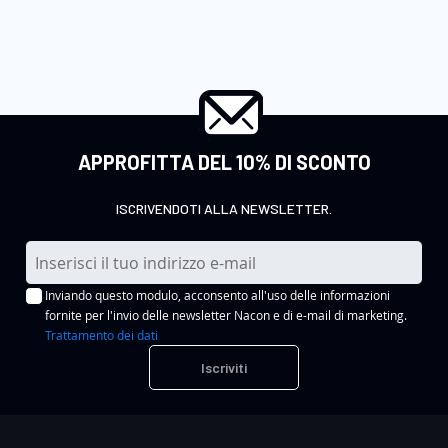
APPROFITTA DEL 10% DI SCONTO
ISCRIVENDOTI ALLA NEWSLETTER.
I
s
Inviando questo modulo, acconsento all'uso delle informazioni
c
fornite per l'invio delle newsletter Nacon e di e-mail di marketing.
r
Trattamento dei dati
i
Iscriviti
v
i
t