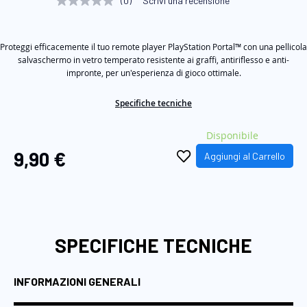
(0)
Scrivi una recensione
Nessuna
di
valutazione
Stesso
immagini
link
Proteggi efficacemente il tuo remote player PlayStation Portal™ con una pellicola
alla
pagina.
salvaschermo in vetro temperato resistente ai graffi, antiriflesso e anti-
impronte, per un'esperienza di gioco ottimale.
Specifiche tecniche
Disponibile
9,90 €
Aggiungi al Carrello
SPECIFICHE TECNICHE
INFORMAZIONI GENERALI