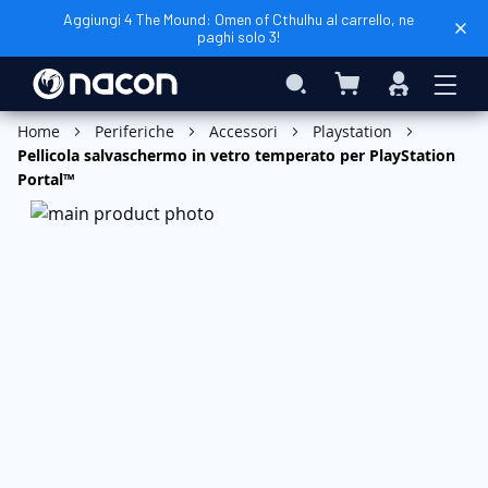
Aggiungi 4 The Mound: Omen of Cthulhu al carrello, ne
paghi solo 3!
Carrello
Search
Accedi
Aggiungi al Carrello
Home
Periferiche
Accessori
Playstation
Pellicola salvaschermo in vetro temperato per PlayStation
Portal™
Vai
alla
fine
della
galleria
di
immagini