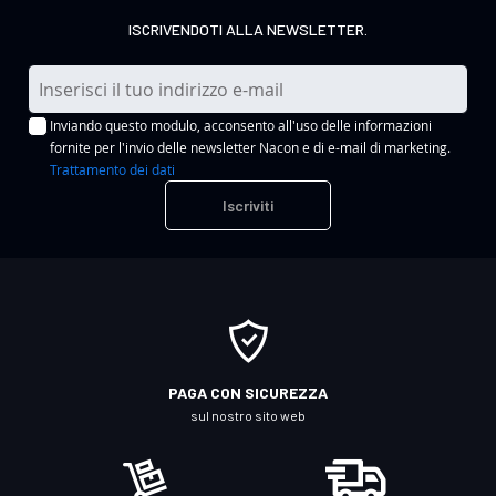
ISCRIVENDOTI ALLA NEWSLETTER.
I
s
Inviando questo modulo, acconsento all'uso delle informazioni
c
fornite per l'invio delle newsletter Nacon e di e-mail di marketing.
r
Trattamento dei dati
i
Iscriviti
v
i
t
i
a
l
l
PAGA CON SICUREZZA
a
sul nostro sito web
n
o
s