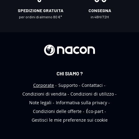
t
SPEDIZIONE GRATUITA
CONSEGNA
r
per ordini di almeno 80 €*
in 48H/72H
a
N
e
w
s
l
e
CHI SIAMO ?
t
t
Corporate
Supporto
Contattaci
e
Condizioni di vendita
Condizioni di utilizzo
r
Note legali
Informativa sulla privacy
:
Condizioni delle offerte
Éco-part
Gestisci le mie preferenze sui cookie