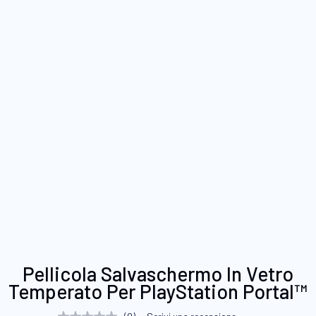
Vai
Pellicola Salvaschermo In Vetro
all'inizio
Temperato Per PlayStation Portal™
della
galleria