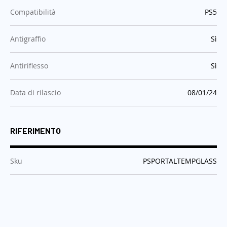
:
Compatibilità
PS5
:
Antigraffio
Sì
:
Antiriflesso
Sì
:
Data di rilascio
08/01/24
RIFERIMENTO
:
Sku
PSPORTALTEMPGLASS