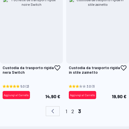
Aggiungi
A
Custodia da trasporto rigida
Custodia da trasporto rigida
alla
a
nera Switch
in stile zainetto
lista
l
desideri
d
5.0
(2)
3.0
(1)
Aggiungi al Carrello
Aggiungi al Carrello
14,90 €
19,90 €
Pagina
Pagina
Precedente
Pagina
Pagina
Attualmente stai legg
1
2
3