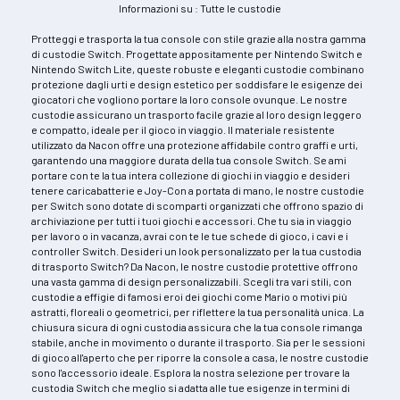
Informazioni su : Tutte le custodie
Protteggi e trasporta la tua console con stile grazie alla nostra gamma
di custodie Switch. Progettate appositamente per Nintendo Switch e
Nintendo Switch Lite, queste robuste e eleganti custodie combinano
protezione dagli urti e design estetico per soddisfare le esigenze dei
giocatori che vogliono portare la loro console ovunque. Le nostre
custodie assicurano un trasporto facile grazie al loro design leggero
e compatto, ideale per il gioco in viaggio. Il materiale resistente
utilizzato da Nacon offre una protezione affidabile contro graffi e urti,
garantendo una maggiore durata della tua console Switch. Se ami
portare con te la tua intera collezione di giochi in viaggio e desideri
tenere caricabatterie e Joy-Con a portata di mano, le nostre custodie
per Switch sono dotate di scomparti organizzati che offrono spazio di
archiviazione per tutti i tuoi giochi e accessori. Che tu sia in viaggio
per lavoro o in vacanza, avrai con te le tue schede di gioco, i cavi e i
controller Switch. Desideri un look personalizzato per la tua custodia
di trasporto Switch? Da Nacon, le nostre custodie protettive offrono
una vasta gamma di design personalizzabili. Scegli tra vari stili, con
custodie a effigie di famosi eroi dei giochi come Mario o motivi più
astratti, floreali o geometrici, per riflettere la tua personalità unica. La
chiusura sicura di ogni custodia assicura che la tua console rimanga
stabile, anche in movimento o durante il trasporto. Sia per le sessioni
di gioco all'aperto che per riporre la console a casa, le nostre custodie
sono l'accessorio ideale. Esplora la nostra selezione per trovare la
custodia Switch che meglio si adatta alle tue esigenze in termini di