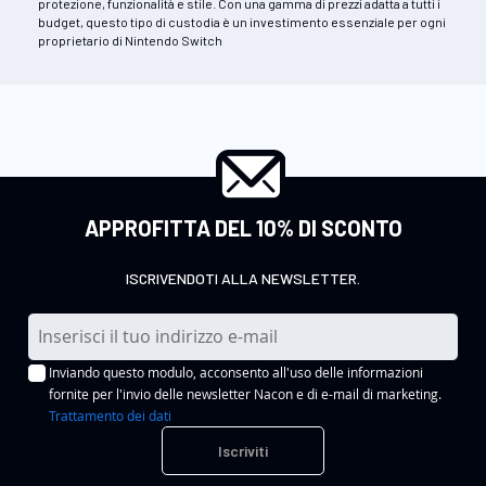
protezione, funzionalità e stile. Con una gamma di prezzi adatta a tutti i
budget, questo tipo di custodia è un investimento essenziale per ogni
proprietario di Nintendo Switch
APPROFITTA DEL 10% DI SCONTO
ISCRIVENDOTI ALLA NEWSLETTER.
I
s
Inviando questo modulo, acconsento all'uso delle informazioni
c
fornite per l'invio delle newsletter Nacon e di e-mail di marketing.
r
Trattamento dei dati
i
Iscriviti
v