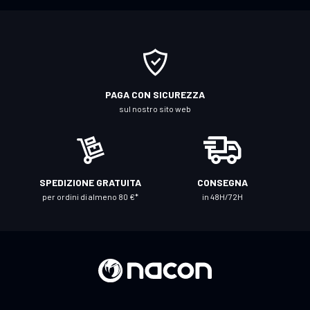
i
t
i
a
l
l
PAGA CON SICUREZZA
a
sul nostro sito web
n
o
s
t
SPEDIZIONE GRATUITA
CONSEGNA
r
per ordini di almeno 80 €*
in 48H/72H
a
N
e
w
s
l