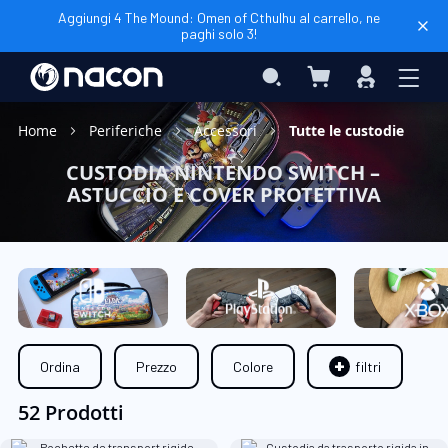
Aggiungi 4 The Mound: Omen of Cthulhu al carrello, ne
paghi solo 3!
Carrello
Search
Accedi
Home
Periferiche
Accessori
Tutte le custodie
CUSTODIA NINTENDO SWITCH –
ASTUCCIO E COVER PROTETTIVA
Ordina
Prezzo
Colore
filtri
52 Prodotti