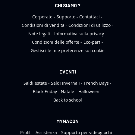
e
CHI SIAMO ?
t
t
Corporate
Supporto
Contattaci
e
Condizioni di vendita
Condizioni di utilizzo
r
Note legali
Informativa sulla privacy
:
Condizioni delle offerte
Éco-part
Gestisci le mie preferenze sui cookie
EVENTI
Saldi estate
Saldi invernali
French Days
Black Friday
Natale
Halloween
Back to school
MYNACON
Profili
Assistenza
Supporto per videogiochi