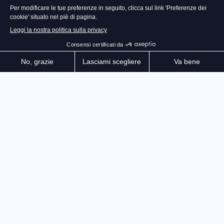
RENNSPORT Ã¨ il futuro della simulazione di corse,
della competizione e della cultura automobilistica
digitale. Vivi lâ€™emozione della gara guidando auto
da corsa ad alte prestazioni su circuiti scansionati al
laser in tutto il mondo o su piste create dalla
comunitÃ