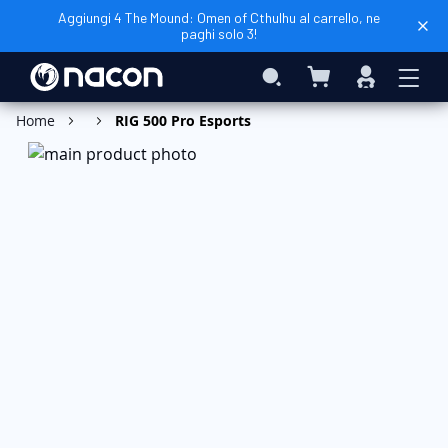
Aggiungi 4 The Mound: Omen of Cthulhu al carrello, ne
paghi solo 3!
Carrello
Search
Accedi
Home
RIG 500 Pro Esports
Vai
alla
fine
della
galleria
di
immagini