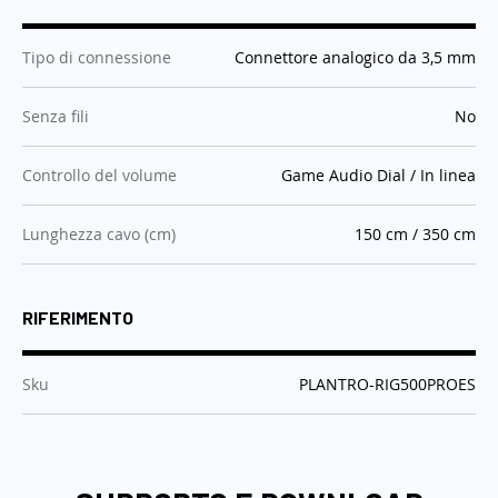
:
Tipo di connessione
Connettore analogico da 3,5 mm
:
Senza fili
No
:
Controllo del volume
Game Audio Dial / In linea
:
Lunghezza cavo (cm)
150 cm / 350 cm
RIFERIMENTO
:
Sku
PLANTRO-RIG500PROES