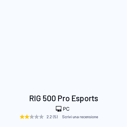
Vai
RIG 500 Pro Esports
all'inizio
della
galleria
2.2
(5)
Scrivi una recensione
2.2
di
stelle