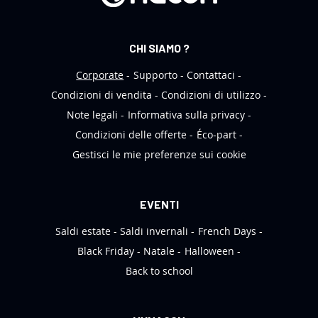
s
l
e
CHI SIAMO ?
t
t
Corporate
Supporto
Contattaci
e
Condizioni di vendita
Condizioni di utilizzo
r
Note legali
Informativa sulla privacy
:
Condizioni delle offerte
Éco-part
Gestisci le mie preferenze sui cookie
EVENTI
Saldi estate
Saldi invernali
French Days
Black Friday
Natale
Halloween
Back to school