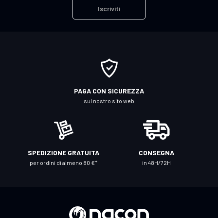
i
Iscriviti
v
i
t
i
a
l
l
PAGA CON SICUREZZA
a
sul nostro sito web
n
o
s
t
SPEDIZIONE GRATUITA
CONSEGNA
r
per ordini di almeno 80 €*
in 48H/72H
a
N
e
w