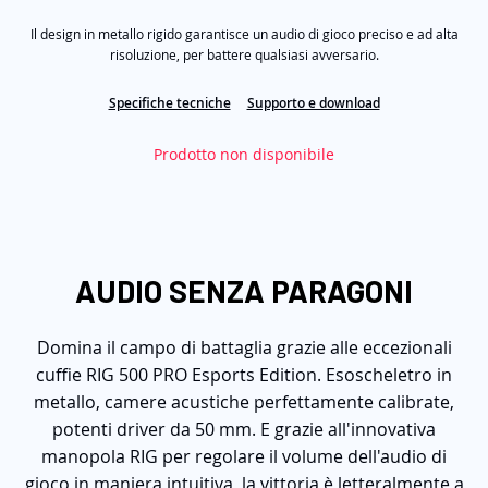
immagini
su
5
Il design in metallo rigido garantisce un audio di gioco preciso e ad alta
,
valore
risoluzione, per battere qualsiasi avversario.
di
valutazione
Specifiche tecniche
Supporto e download
medio.
Read
5
Prodotto non disponibile
Reviews.
Stesso
link
alla
pagina.
AUDIO SENZA PARAGONI
Domina il campo di battaglia grazie alle eccezionali
cuffie RIG 500 PRO Esports Edition. Esoscheletro in
metallo, camere acustiche perfettamente calibrate,
potenti driver da 50 mm. E grazie all'innovativa
manopola RIG per regolare il volume dell'audio di
gioco in maniera intuitiva, la vittoria è letteralmente a