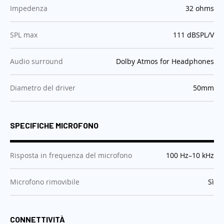
:
Impedenza
32 ohms
:
SPL max
111 dBSPL/V
:
Audio surround
Dolby Atmos for Headphones
:
Diametro del driver
50mm
SPECIFICHE MICROFONO
:
Risposta in frequenza del microfono
100 Hz–10 kHz
:
Microfono rimovibile
Sì
CONNETTIVITÀ