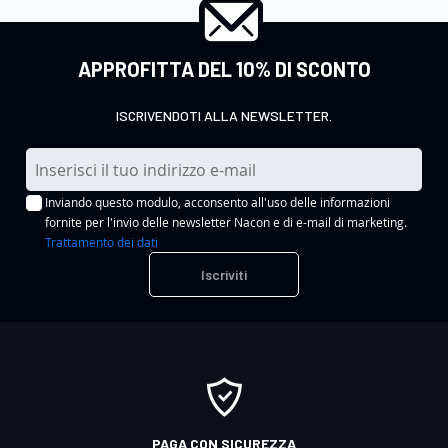
APPROFITTA DEL 10% DI SCONTO
ISCRIVENDOTI ALLA NEWSLETTER.
I
s
Inviando questo modulo, acconsento all'uso delle informazioni
c
fornite per l'invio delle newsletter Nacon e di e-mail di marketing.
r
Trattamento dei dati
i
Iscriviti
v
i
t
i
a
l
l
PAGA CON SICUREZZA