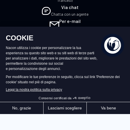
francesi)
Via chat
Chatta con un agente
Per e-mail
Scrivici
IT
©2026 – Nacon | NACON™ è un marchio
registrato. Tutti i diritti riservati.