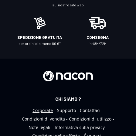
a
sul nostro sito web
n
o
s
t
SPEDIZIONE GRATUITA
CONSEGNA
r
per ordini di almeno 80 €*
in 48H/72H
a
N
e
w
s
l
e
CHI SIAMO ?
t
t
Corporate
Supporto
Contattaci
e
Condizioni di vendita
Condizioni di utilizzo
r
Note legali
Informativa sulla privacy
:
Condizioni delle offerte
Éco-part