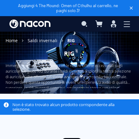
Aggiungi 4 The Mound: Omen of Cthulhu al carrello, ne
paghi solo 3!
Carrello
Search
Accedi
Home
Saldi invernali
RIG
RIG
Immergiti nel cuore dell'azione con le nostre offerte eccezionali sugli
auricolari da gioco RIG durante i saldi invernali. Esplora la nostra selezione
di auricolari che offrono un suono avvolgente e un comfort eccezionale.
Non perdere questa opportunità di vivere un'esperienza audio di qualità
superiore. I saldi invernali sono qui, equipaggia te stesso con stile e
prestazioni!
Non è stato trovato alcun prodotto corrispondente alla
selezione.