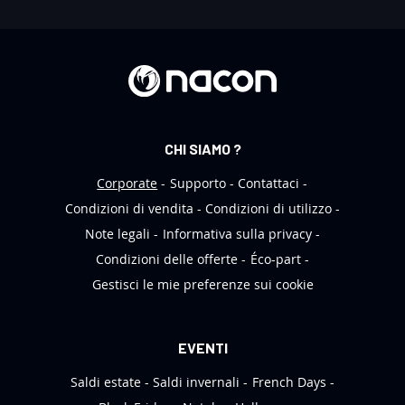
N
e
w
s
l
e
CHI SIAMO ?
t
t
Corporate
Supporto
Contattaci
e
Condizioni di vendita
Condizioni di utilizzo
r
Note legali
Informativa sulla privacy
:
Condizioni delle offerte
Éco-part
Gestisci le mie preferenze sui cookie
EVENTI
Saldi estate
Saldi invernali
French Days