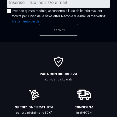
s
Inviando questo modulo, acconsento all'uso delle informazioni
c
fornite per l'invio delle newsletter Nacon e di e-mail di marketing.
r
Trattamento dei dati
i
Iscriviti
v
i
t
i
a
l
l
PAGA CON SICUREZZA
a
sul nostro sito web
n
o
s
t
SPEDIZIONE GRATUITA
CONSEGNA
r
per ordini di almeno 80 €*
in 48H/72H
a