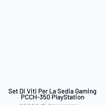
Vai
Set Di Viti Per La Sedia Gaming
all'inizio
PCCH-350 PlayStation
della
galleria