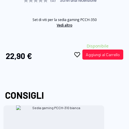
(0)
Scrivi una recensione
Nessuna
di
valutazione
Stesso
immagini
link
Set di viti per la sedia gaming PCCH-350
alla
pagina.
Vedi altro
Disponibile
22,90 €
Aggiungi al Carrello
CONSIGLI