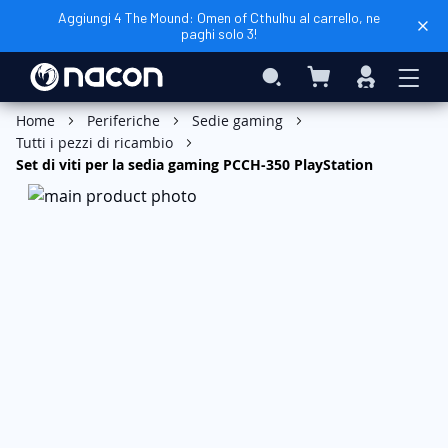
Aggiungi 4 The Mound: Omen of Cthulhu al carrello, ne
paghi solo 3!
Carrello
Search
Accedi
Aggiungi al Carrello
Home
Periferiche
Sedie gaming
Tutti i pezzi di ricambio
Set di viti per la sedia gaming PCCH-350 PlayStation
Vai
alla
fine
della
galleria
di
immagini