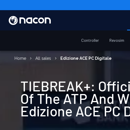
Controller
Revosim
Home
All sales
Edizione ACE PC Digitale
TIEBREAK+: Offic
Of The ATP And 
Edizione ACE PC D