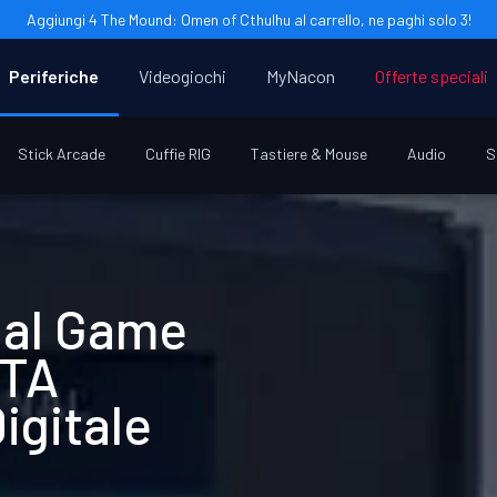
Aggiungi 4 The Mound: Omen of Cthulhu al carrello, ne paghi solo 3!
Periferiche
Videogiochi
MyNacon
Offerte speciali
Stick Arcade
Cuffie RIG
Tastiere & Mouse
Audio
S
ial Game
WTA
igitale