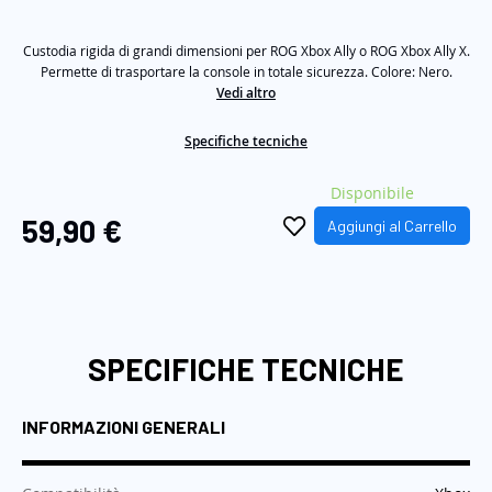
valutazione
Stesso
immagini
link
Custodia rigida di grandi dimensioni per ROG Xbox Ally o ROG Xbox Ally X.
alla
pagina.
Permette di trasportare la console in totale sicurezza. Colore: Nero.
Vedi altro
Specifiche tecniche
Disponibile
59,90 €
Aggiungi al Carrello
SPECIFICHE TECNICHE
INFORMAZIONI GENERALI