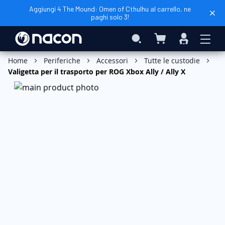
Aggiungi 4 The Mound: Omen of Cthulhu al carrello, ne
paghi solo 3!
Carrello
Search
Accedi
Aggiungi al Carrello
Home
Periferiche
Accessori
Tutte le custodie
Valigetta per il trasporto per ROG Xbox Ally / Ally X
Vai
alla
fine
della
galleria
di
immagini