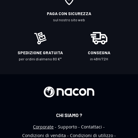
l
l
PAGA CON SICUREZZA
a
sul nostro sito web
n
o
s
t
SPEDIZIONE GRATUITA
CONSEGNA
r
per ordini di almeno 80 €*
in 48H/72H
a
N
e
w
s
l
e
CHI SIAMO ?
t
t
Corporate
Supporto
Contattaci
e
Condizioni di vendita
Condizioni di utilizzo