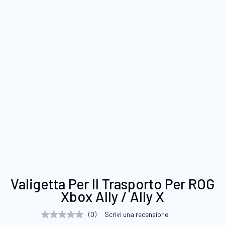
Vai
Valigetta Per Il Trasporto Per ROG
all'inizio
Xbox Ally / Ally X
della
galleria
(0)
Scrivi una recensione
Nessuna
di