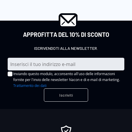
APPROFITTA DEL 10% DI SCONTO
ISCRIVENDOTI ALLA NEWSLETTER.
I
s
Inviando questo modulo, acconsento all'uso delle informazioni
c
fornite per l'invio delle newsletter Nacon e di e-mail di marketing.
r
Trattamento dei dati
i
Iscriviti
v
i
t
i
a