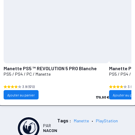
Manette PS5 ™ REVOLUTION 5 PRO Blanche
PS5 / PS4 / PC / Manette
PS5 / PS4 / P
3.9
(570)
3.9
(
Ajouter au panier
Ajouter au pa
179,90 €
Tags :
Manette
PlayStation
PAR
NACON