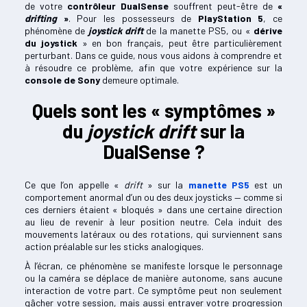
de votre
contrôleur DualSense
souffrent peut-être de
«
drifting
»
. Pour les possesseurs de
PlayStation 5
, ce
phénomène de
joystick drift
de la manette PS5, ou «
dérive
du joystick
» en bon français, peut être particulièrement
perturbant. Dans ce guide, nous vous aidons à comprendre et
à résoudre ce problème, afin que votre expérience sur la
console de Sony
demeure optimale.
Quels sont les « symptômes »
du
joystick drift
sur la
DualSense ?
Ce que l’on appelle «
drift
» sur la
manette PS5
est un
comportement anormal d’un ou des deux joysticks — comme si
ces derniers étaient « bloqués » dans une certaine direction
au lieu de revenir à leur position neutre. Cela induit des
mouvements latéraux ou des rotations, qui surviennent sans
action préalable sur les sticks analogiques.
À l’écran, ce phénomène se manifeste lorsque le personnage
ou la caméra se déplace de manière autonome, sans aucune
interaction de votre part. Ce symptôme peut non seulement
gâcher votre session, mais aussi entraver votre progression