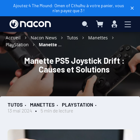
Ajoutez 4 The Mound: Omen of Cthulhu à votre panier, vous
n'en payez que 3 !
Mon panier
Rechercher
Connexio
Accueil
Nacon News
Tutos
Manettes
PlayStation
Manette PS5 Joystick Drift : Causes et Solutions
Manette PS5 Joystick Drift :
Causes et Solutions
TUTOS
MANETTES
PLAYSTATION
13 mai 2024
5 min de lecture