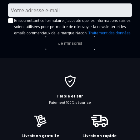
I
n
En soumettant ce formulaire, j'accepte que les informations saisies
s
soient utilisées pour permettre de m'envoyer la newsletter et les
c
emails commerciaux de la marque Nacon.
Traitement des données
r
Je m'inscris!
i
p
t
i
o
n
à
Fiable et sûr
n
Paiement 100% sécurisé
o
t
r
e
Livraison gratuite
Livraison rapide
l