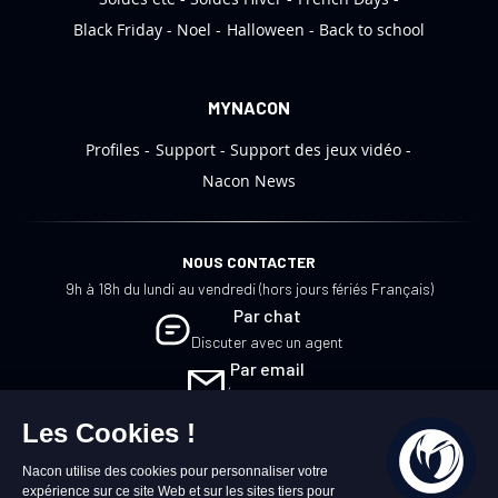
n
:
Black Friday
Noel
Halloween
Back to school
MYNACON
Profiles
Support
Support des jeux vidéo
Nacon News
NOUS CONTACTER
9h à 18h du lundi au vendredi (hors jours fériés Français)
Par chat
Discuter avec un agent
Par email
Écrivez-nous