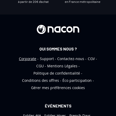
à partir de 20€ d'achat
en France métropolitaine
e
t
t
r
e
d
’
QUI SOMMES NOUS ?
i
n
Corporate
Support
Contactez-nous
CGV
f
CGU
Mentions Légales
o
Politique de confidentialité
r
Conditions des offres
Éco participation
m
Gérer mes préférences cookies
a
t
i
ÉVÉNEMENTS
o
Soldes été
Soldes Hiver
French Days