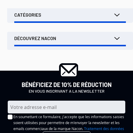
CATÉGORIES
DÉCOUVREZ NACON
BÉNÉFICIEZ DE 10% DE RÉDUCTION
EN VOUS INSCRIVANT A LA NEWSLETTER
I
n
En soumettant ce formulaire, j'accepte que les informations saisies
s
soient utilisées pour permettre de m'envoyer la newsletter et les
c
emails commerciaux de la marque Nacon.
Traitement des données