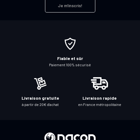
r
Je m'inscris!
i
p
t
i
o
n
à
Fiable et sûr
n
Paiement 100% sécurisé
o
t
r
e
Livraison gratuite
Livraison rapide
l
à partir de 20€ d'achat
en France métropolitaine
e
t
t
r