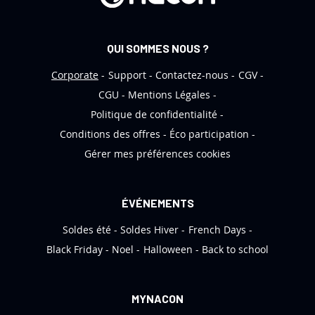
e
d
’
QUI SOMMES NOUS ?
i
n
Corporate
Support
Contactez-nous
CGV
f
CGU
Mentions Légales
o
Politique de confidentialité
r
Conditions des offres
Éco participation
m
Gérer mes préférences cookies
a
t
i
ÉVÉNEMENTS
o
Soldes été
Soldes Hiver
French Days
n
:
Black Friday
Noel
Halloween
Back to school
MYNACON