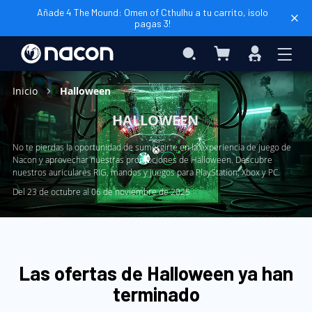
Añade 4 The Mound: Omen of Cthulhu a tu carrito, ¡solo
pagas 3!
Mi cesta
Search
Iniciar
sesión
Inicio
Halloween
HALLOWEEN
No te pierdas la oportunidad de sumergirte en la experiencia de juego de
Nacon y aprovechar nuestras promociones de Halloween. Descubre
nuestros auriculares RIG, mandos y juegos para PlayStation, Xbox y PC.
Del 23 de octubre al 06 de noviembre de 2025
Las ofertas de Halloween ya han
terminado