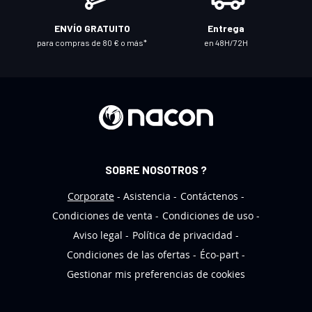
t
r
ENVÍO GRATUITO
Entrega
o
para compras de 80 € o más*
en 48H/72H
b
o
l
e
t
í
n
SOBRE NOSOTROS ?
d
e
Corporate
Asistencia
Contáctenos
n
Condiciones de venta
Condiciones de uso
o
Aviso legal
Política de privacidad
t
Condiciones de las ofertas
Éco-part
i
Gestionar mis preferencias de cookies
c
i