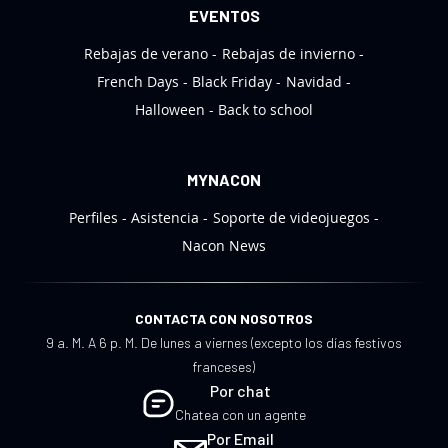
a
EVENTOS
s
Rebajas de verano
Rebajas de invierno
:
French Days
Black Friday
Navidad
Halloween
Back to school
MYNACON
Perfiles
Asistencia
Soporte de videojuegos
Nacon News
CONTACTA CON NOSOTROS
9 a. M. A 6 p. M. De lunes a viernes (excepto los días festivos
franceses)
Por chat
Chatea con un agente
Por Email