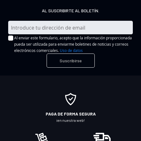
AL SUSCRIBIRTE AL BOLETÍN.
I
n
Al enviar este formulario, acepto que la información proporcionada
s
pueda ser utilizada para enviarme boletines de noticias y correos
c
electrónicos comerciales.
Uso de datos
r
Suscribirse
í
b
a
s
e
a
n
PAGA DE FORMA SEGURA
u
¡en nuestra web!
e
s