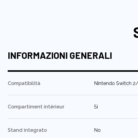
all'inizio
della
galleria
di
immagini
INFORMAZIONI GENERALI
:
Compatibilità
Nintendo Switch 2
:
Compartiment intérieur
Sì
:
Stand integrato
No