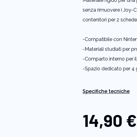
Materiale rigido per una
pagina.
senza rimuovere i Joy-Co
contenitori per 2 schede
-Compatibile con
Ninte
-Materiali studiati per 
-Comparto interno per il 
-Spazio dedicato per 4 
Specifiche tecniche
14,90 €