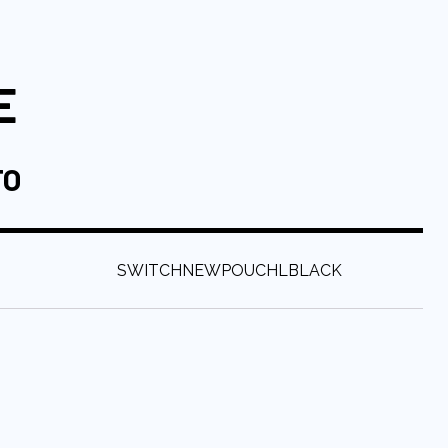
E
TO
:
SWITCHNEWPOUCHLBLACK