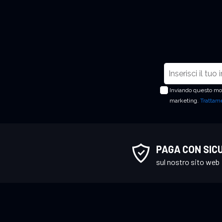
I
s
Inviando questo mod
c
marketing.
Trattame
r
i
v
i
PAGA CON SIC
t
sul nostro sito web
i
a
l
l
a