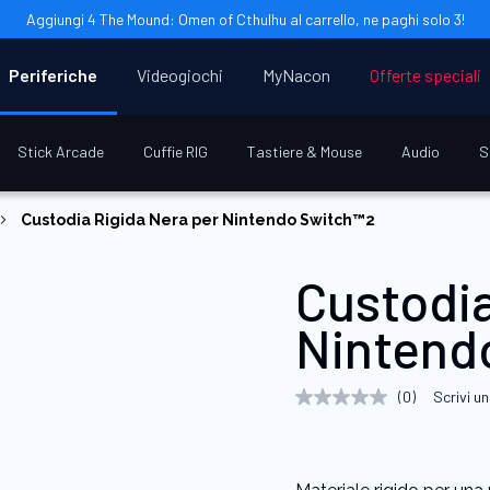
Aggiungi 4 The Mound: Omen of Cthulhu al carrello, ne paghi solo 3!
Periferiche
Videogiochi
MyNacon
Offerte speciali
Stick Arcade
Cuffie RIG
Tastiere & Mouse
Audio
S
Custodia Rigida Nera per Nintendo Switch™2
Custodia
Nintend
(0)
Scrivi u
Nessuna
valutazione
Stesso
link
alla