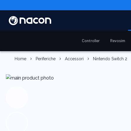
Controller
Revosim
Home
Periferiche
Accessori
Nintendo Switch 2
Vai
alla
fine
della
galleria
di
immagini