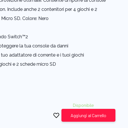
 protezione ottimale. Consente di riporre la console
n. Include anche 2 contenitori per 4 giochi e 2
 Micro SD. Colore: Nero
ndo Switch™2
proteggere la tua console da danni
tuo adattatore di corrente e i tuoi giochi
giochi e 2 schede micro SD
Disponibile
Aggiungi al Carrello