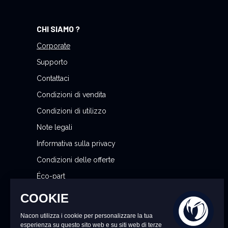
n
o
CHI SIAMO ?
s
t
Corporate
r
Supporto
a
Contattaci
N
Condizioni di vendita
e
w
Condizioni di utilizzo
s
Note legali
l
Informativa sulla privacy
e
t
Condizioni delle offerte
t
Éco-part
e
Gestisci le mie preferenze sui cookie
r
: