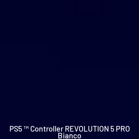
Specifiche
Supporto
Galleria
PS5 ™ Controller REVOLUTION 5 PRO
tecniche
e
Bianco
download