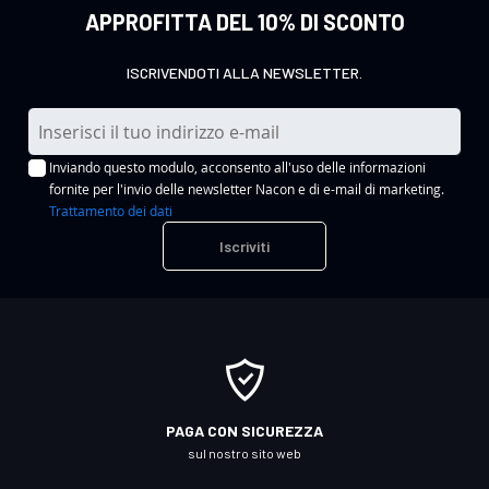
APPROFITTA DEL 10% DI SCONTO
ISCRIVENDOTI ALLA NEWSLETTER.
I
s
Inviando questo modulo, acconsento all'uso delle informazioni
c
fornite per l'invio delle newsletter Nacon e di e-mail di marketing.
r
Trattamento dei dati
i
Iscriviti
v
i
t
i
a
l
l
PAGA CON SICUREZZA
a
sul nostro sito web
n