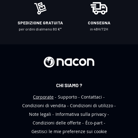
o
s
t
SPEDIZIONE GRATUITA
CONSEGNA
r
per ordini di almeno 80 €*
in 48H/72H
a
N
e
w
s
l
e
CHI SIAMO ?
t
t
Corporate
Supporto
Contattaci
e
Condizioni di vendita
Condizioni di utilizzo
r
Note legali
Informativa sulla privacy
:
Condizioni delle offerte
Éco-part
Gestisci le mie preferenze sui cookie