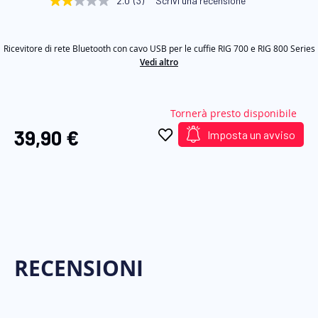
2.0
(3)
Scrivi una recensione
2.0
di
stelle
su
immagini
5
Ricevitore di rete Bluetooth con cavo USB per le cuffie RIG 700 e RIG 800 Series
,
valore
Vedi altro
di
valutazione
medio.
Read
Tornerà presto disponibile
3
Reviews.
39,90 €
Imposta un avviso
Stesso
link
alla
pagina.