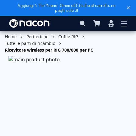
Aggiungi 4 The Mound: Omen of Cthulhu al carrello, ne
paghi solo 3!
Carrello
Search
Accedi
Home
Periferiche
Cuffie RIG
Tutte le parti di ricambio
Ricevitore wireless per RIG 700/800 per PC
Vai
alla
fine
della
galleria
di
immagini