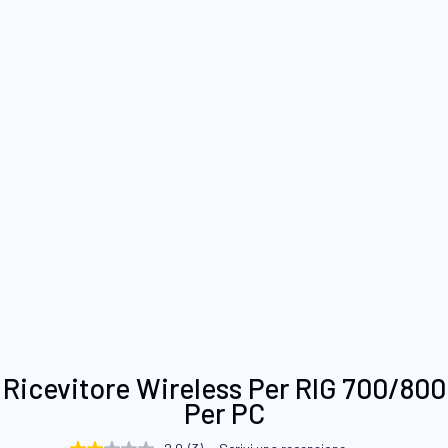
Vai
Ricevitore Wireless Per RIG 700/800
all'inizio
Per PC
della
galleria