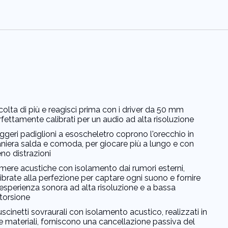
olta di più e reagisci prima con i driver da 50 mm
fettamente calibrati per un audio ad alta risoluzione
eggeri padiglioni a esoscheletro coprono l'orecchio in
niera salda e comoda, per giocare più a lungo e con
no distrazioni
mere acustiche con isolamento dai rumori esterni,
ibrate alla perfezione per captare ogni suono e fornire
'esperienza sonora ad alta risoluzione e a bassa
storsione
uscinetti sovraurali con isolamento acustico, realizzati in
e materiali, forniscono una cancellazione passiva del