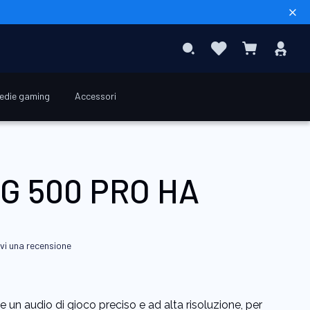
Sear
Preferiti
Acc
Search
Carrello
edie gaming
Accessori
79,90 €
IG 500 PRO HA
ivi una recensione
ce un audio di gioco preciso e ad alta risoluzione, per