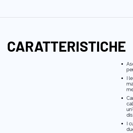
CARATTERISTICHE
Asc
per
I l
ma
me
Ca
cal
un
di
I c
du