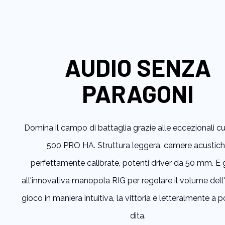
all'inizio
della
galleria
di
immagini
AUDIO SENZA
PARAGONI
Domina il campo di battaglia grazie alle eccezionali cu
500 PRO HA. Struttura leggera, camere acustic
perfettamente calibrate, potenti driver da 50 mm. E 
all'innovativa manopola RIG per regolare il volume dell
gioco in maniera intuitiva, la vittoria è letteralmente a p
dita.