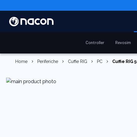
Controller
Revosim
Home
Periferiche
Cuffie RIG
PC
Cuffie RIG 
Vai
alla
fine
della
galleria
di
immagini