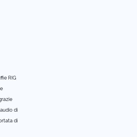
ffie RIG
he
grazie
'audio di
ortata di