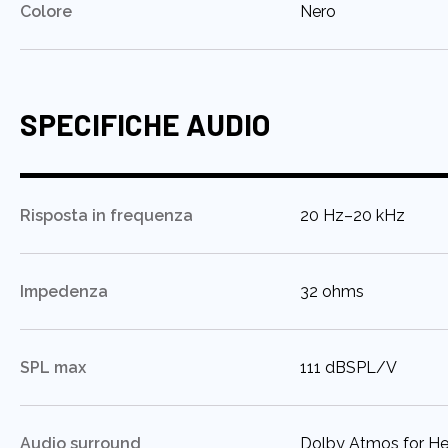
:
Colore
Nero
SPECIFICHE AUDIO
:
Risposta in frequenza
20 Hz–20 kHz
:
Impedenza
32 ohms
:
SPL max
111 dBSPL/V
:
Audio surround
Dolby Atmos for H