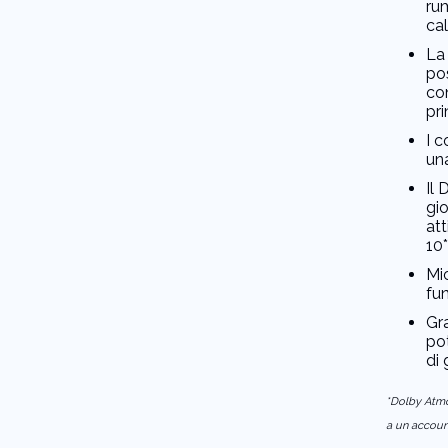
ru
ca
La
pos
con
pri
I c
un
Il
gi
at
10
Mi
fun
Gra
pot
di 
*Dolby Atmo
a un account