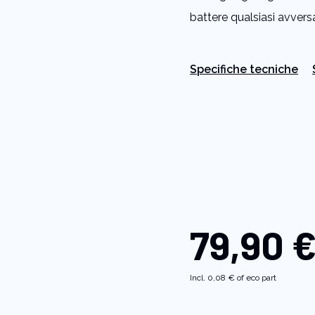
di
battere qualsiasi avversa
valutazione
medio.
Read
18
Reviews.
Specifiche tecniche
Stesso
link
alla
pagina.
79,90 
Incl.
0,08 €
of eco part