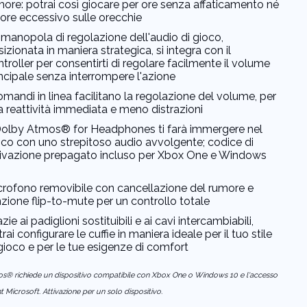
more: potrai così giocare per ore senza affaticamento né
lore eccessivo sulle orecchie
 manopola di regolazione dell'audio di gioco,
izionata in maniera strategica, si integra con il
troller per consentirti di regolare facilmente il volume
ncipale senza interrompere l'azione
omandi in linea facilitano la regolazione del volume, per
a reattività immediata e meno distrazioni
 Dolby Atmos® for Headphones ti farà immergere nel
oco con uno strepitoso audio avvolgente; codice di
tivazione prepagato incluso per Xbox One e Windows
*
crofono removibile con cancellazione del rumore e
zione flip-to-mute per un controllo totale
zie ai padiglioni sostituibili e ai cavi intercambiabili,
rai configurare le cuffie in maniera ideale per il tuo stile
gioco e per le tue esigenze di comfort
s® richiede un dispositivo compatibile con Xbox One o Windows 10 e l'accesso
 Microsoft. Attivazione per un solo dispositivo.