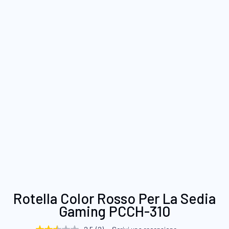
Vai
Rotella Color Rosso Per La Sedia
all'inizio
Gaming PCCH-310
della
galleria