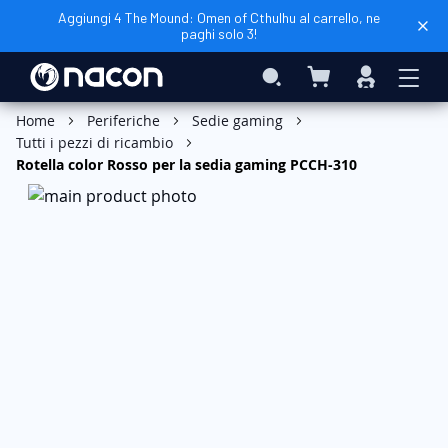
Aggiungi 4 The Mound: Omen of Cthulhu al carrello, ne
paghi solo 3!
Carrello
Search
Accedi
Home
Periferiche
Sedie gaming
Tutti i pezzi di ricambio
Rotella color Rosso per la sedia gaming PCCH-310
Vai
alla
fine
della
galleria
di
immagini