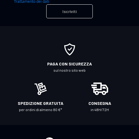
Trattamento dei dati
i
Iscriviti
v
i
t
i
a
l
l
PAGA CON SICUREZZA
a
sul nostro sito web
n
o
s
t
SPEDIZIONE GRATUITA
CONSEGNA
r
per ordini di almeno 80 €*
in 48H/72H
a
N
e
w