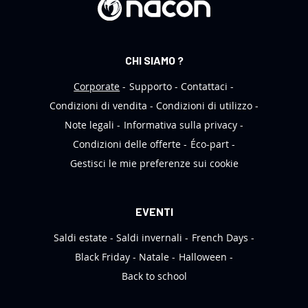
s
l
e
CHI SIAMO ?
t
t
Corporate
Supporto
Contattaci
e
Condizioni di vendita
Condizioni di utilizzo
r
Note legali
Informativa sulla privacy
:
Condizioni delle offerte
Éco-part
Gestisci le mie preferenze sui cookie
EVENTI
Saldi estate
Saldi invernali
French Days
Black Friday
Natale
Halloween
Back to school