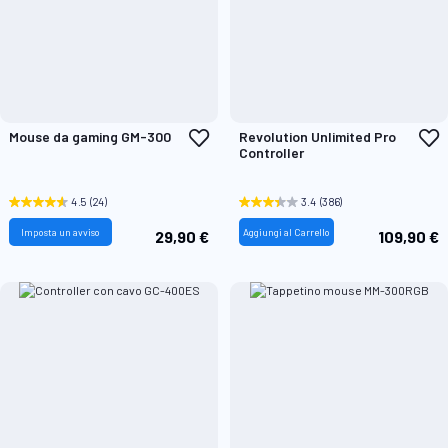
Aggiungi
A
Mouse da gaming GM-300
Revolution Unlimited Pro
alla
a
Controller
lista
l
desideri
d
4.5
(24)
3.4
(386)
Imposta un avviso
Aggiungi al Carrello
29,90 €
109,90 €