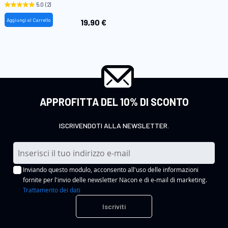
desideri
5.0
(2)
Aggiungi al Carrello
19,90 €
APPROFITTA DEL 10% DI SCONTO
ISCRIVENDOTI ALLA NEWSLETTER.
I
s
Inviando questo modulo, acconsento all'uso delle informazioni
c
fornite per l'invio delle newsletter Nacon e di e-mail di marketing.
r
Trattamento dei dati
i
Iscriviti
v
i