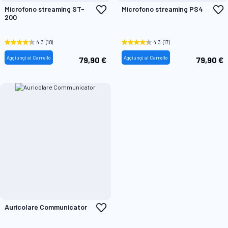
Aggiungi
A
Microfono streaming ST-
Microfono streaming PS4
alla
a
200
lista
l
desideri
d
4.3
(18)
4.3
(17)
Aggiungi al Carrello
Aggiungi al Carrello
79,90 €
79,90 €
Aggiungi
Auricolare Communicator
alla
lista