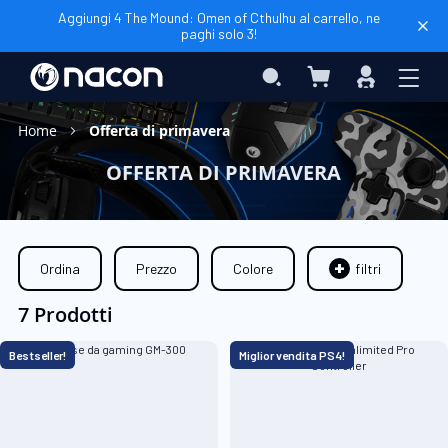
Aggiungi 4 The Mound: Omen of Cthulhu al carrello, ne
paghi solo 3!
Carrello
Search
Accedi
Home
Offerta di primavera
OFFERTA DI PRIMAVERA
Ordina
Prezzo
Colore
filtri
7 Prodotti
Bestseller!
Miglior vendita PS4!