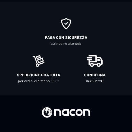
t
i
a
l
l
PAGA CON SICUREZZA
a
sul nostro sito web
n
o
s
t
SPEDIZIONE GRATUITA
CONSEGNA
r
per ordini di almeno 80 €*
in 48H/72H
a
N
e
w
s
l
e