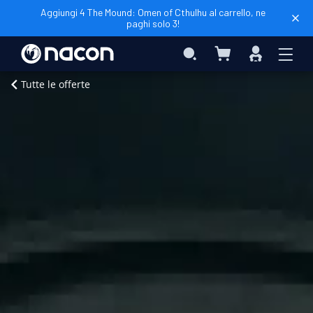
Aggiungi 4 The Mound: Omen of Cthulhu al carrello, ne
paghi solo 3!
Carrello
Search
Accedi
Home
Halloween
Edizione
Tutte le offerte
Standard
Xbox