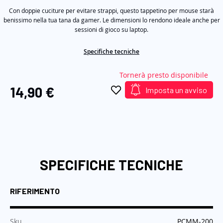
5
immagini
Con doppie cuciture per evitare strappi, questo tappetino per mouse starà
,
valore
benissimo nella tua tana da gamer. Le dimensioni lo rendono ideale anche per
di
sessioni di gioco su laptop.
valutazione
medio.
Read
Specifiche tecniche
2
Reviews.
Tornerà presto disponibile
Stesso
link
14,90 €
Imposta un avviso
alla
pagina.
SPECIFICHE TECNICHE
RIFERIMENTO
:
Sku
PCMM-200