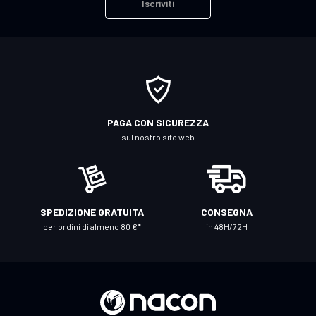
Iscriviti
v
i
t
i
a
l
l
PAGA CON SICUREZZA
a
sul nostro sito web
n
o
s
t
SPEDIZIONE GRATUITA
CONSEGNA
r
per ordini di almeno 80 €*
in 48H/72H
a
N
e
w
s