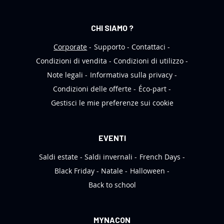
l
e
CHI SIAMO ?
t
t
Corporate
Supporto
Contattaci
e
Condizioni di vendita
Condizioni di utilizzo
r
Note legali
Informativa sulla privacy
:
Condizioni delle offerte
Éco-part
Gestisci le mie preferenze sui cookie
EVENTI
Saldi estate
Saldi invernali
French Days
Black Friday
Natale
Halloween
Back to school
MYNACON