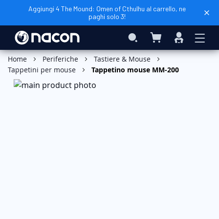
Aggiungi 4 The Mound: Omen of Cthulhu al carrello, ne
paghi solo 3!
Carrello
Search
Accedi
Home
Periferiche
Tastiere & Mouse
Tappetini per mouse
Tappetino mouse MM-200
Vai
alla
fine
della
galleria
di
immagini