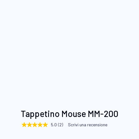
Vai
Tappetino Mouse MM-200
all'inizio
della
5.0
(2)
Scrivi una recensione
5.0
galleria
stelle
su
di