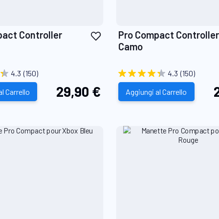
Aggiungi
act Controller
Pro Compact Controller
alla
Camo
lista
desideri
4.3
(150)
4.3
(150)
29,90 €
l Carrello
Aggiungi al Carrello