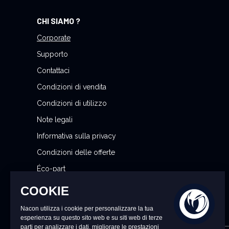
o
CHI SIAMO ?
s
t
Corporate
r
Supporto
a
Contattaci
N
Condizioni di vendita
e
w
Condizioni di utilizzo
s
Note legali
l
Informativa sulla privacy
e
t
Condizioni delle offerte
t
Éco-part
e
Gestisci le mie preferenze sui cookie
r
: