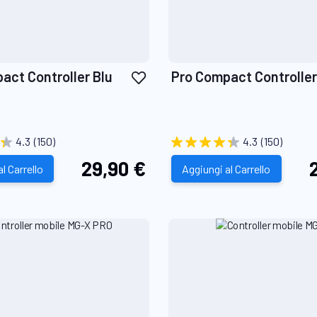
Aggiungi
act Controller Blu
Pro Compact Controlle
alla
lista
desideri
4.3
(150)
4.3
(150)
29,90 €
l Carrello
Aggiungi al Carrello