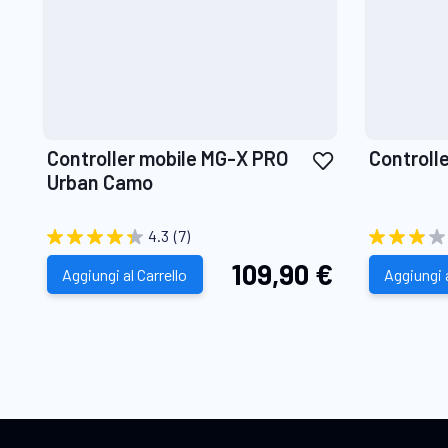
Aggiungi
Controller mobile MG-X PRO
Controll
alla
Urban Camo
lista
desideri
4.3
(7)
109,90 €
Aggiungi al Carrello
Aggiungi a