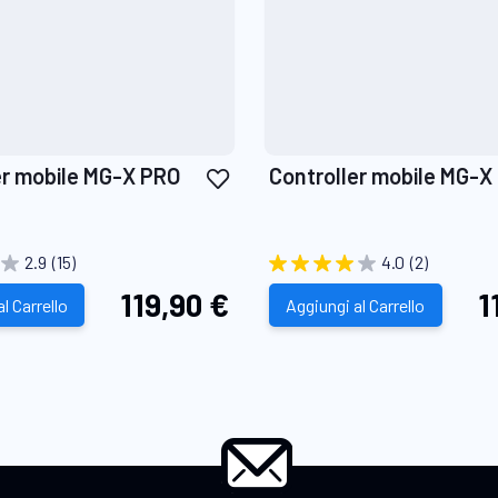
Aggiungi
er mobile MG-X PRO
Controller mobile MG-X
alla
lista
desideri
2.9
(15)
4.0
(2)
119,90 €
1
l Carrello
Aggiungi al Carrello