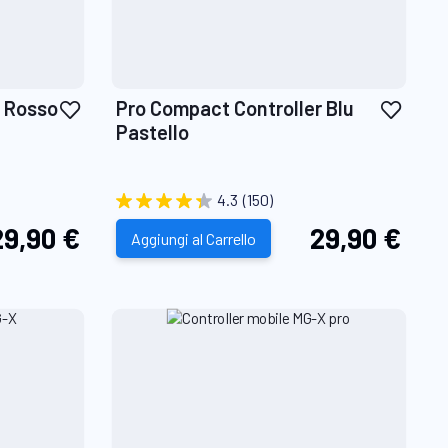
Aggiungi
Aggiu
r Rosso
Pro Compact Controller Blu
alla
alla
Pastello
lista
lista
desideri
desid
4.3
(150)
29,90 €
29,90 €
Aggiungi al Carrello