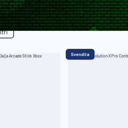
iltri
Svendita