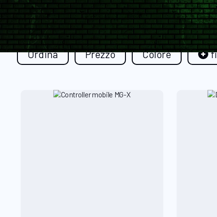
Ordina
Prezzo
Colore
f