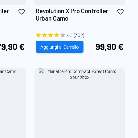
Aggiungi
Aggiu
ller
Revolution X Pro Controller
alla
alla
Urban Camo
lista
lista
desideri
desid
4.1
(302)
79,90 €
99,90 €
Aggiungi al Carrello