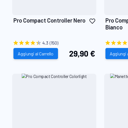
Aggiungi
Pro Compact Controller Nero
Pro Comp
alla
Bianco
lista
desideri
4.3
(150)
29,90 €
Aggiungi al Carrello
Aggiungi a