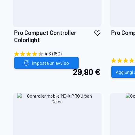
Aggiungi
Pro Compact Controller
Pro Comp
alla
Colorlight
lista
desideri
4.3
(150)
Imposta un avviso
29,90 €
Aggiungi a