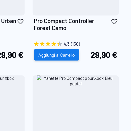
Aggiungi
Aggiu
 Urban
Pro Compact Controller
alla
alla
Forest Camo
lista
lista
desideri
desid
4.3
(150)
29,90 €
29,90 €
Aggiungi al Carrello