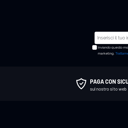
I
s
Inviando questo mod
c
marketing.
Trattame
r
i
v
i
PAGA CON SIC
t
sul nostro sito web
i
a
l
l
a
n