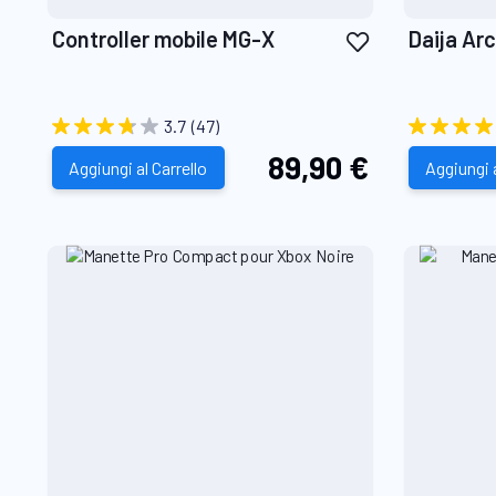
Aggiungi
Controller mobile MG-X
Daija Ar
alla
lista
desideri
3.7
(47)
89,90 €
Aggiungi al Carrello
Aggiungi a