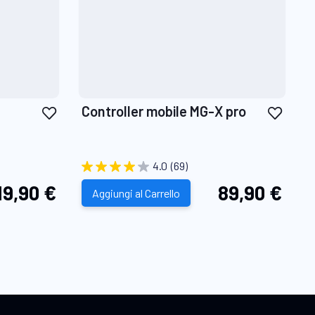
Aggiungi
Aggiu
Controller mobile MG-X pro
alla
alla
lista
lista
desideri
desid
4.0
(69)
19,90 €
89,90 €
Aggiungi al Carrello