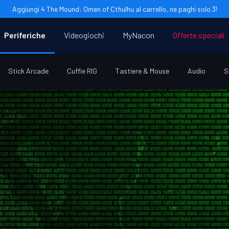
Aggiungi 4 The Mound: Omen of Cthulhu al carrello, ne paghi solo 3!
Periferiche
Videogiochi
MyNacon
Offerte speciali
Stick Arcade
Cuffie RIG
Tastiere & Mouse
Audio
S