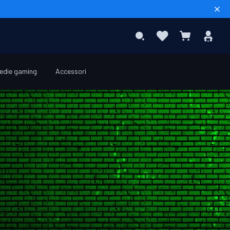
Sear
Preferiti
Acc
Search
Carrello
edie gaming
Accessori