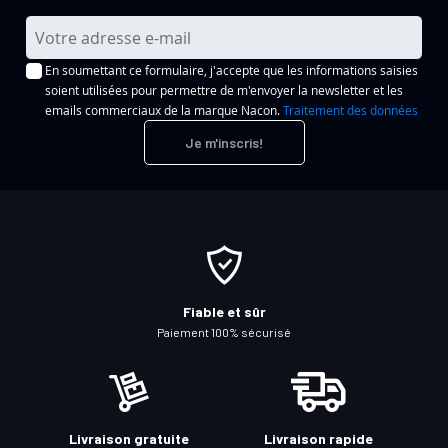
I
n
En soumettant ce formulaire, j'accepte que les informations saisies
s
soient utilisées pour permettre de m'envoyer la newsletter et les
c
emails commerciaux de la marque Nacon.
Traitement des données
r
Je m'inscris!
i
p
t
i
o
n
à
Fiable et sûr
n
Paiement 100% sécurisé
o
t
r
e
Livraison gratuite
Livraison rapide