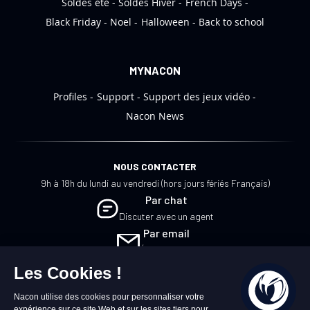
Soldes été
Soldes Hiver
French Days
n
:
Black Friday
Noel
Halloween
Back to school
MYNACON
Profiles
Support
Support des jeux vidéo
Nacon News
NOUS CONTACTER
9h à 18h du lundi au vendredi (hors jours fériés Français)
Par chat
Discuter avec un agent
Par email
Écrivez-nous