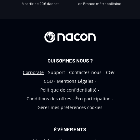
l
à partir de 20€ d'achat
en France métropolitaine
e
t
t
r
e
d
’
QUI SOMMES NOUS ?
i
n
Corporate
Support
Contactez-nous
CGV
f
CGU
Mentions Légales
o
Politique de confidentialité
r
Conditions des offres
Éco participation
m
Gérer mes préférences cookies
a
t
i
ÉVÉNEMENTS
o