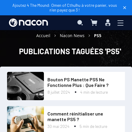
Ajoutez 4 The Mound: Omen of Cthulhu à votre panier, vous
n'en payez que 3 !
Mon panier
Rechercher
Connexio
Accueil
Nacon News
PS5
PUBLICATIONS TAGUÉES 'PS5'
Bouton PS Manette PS5 Ne
Fonctionne Plus : Que Faire ?
8 juillet 2024
4 min de lecture
Comment réinitialiser une
manette PS5 ?
30 mai 2024
5 min de lecture