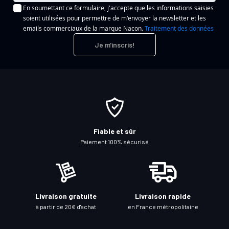
En soumettant ce formulaire, j'accepte que les informations saisies
s
soient utilisées pour permettre de m'envoyer la newsletter et les
c
emails commerciaux de la marque Nacon.
Traitement des données
r
Je m'inscris!
i
p
t
i
o
n
à
Fiable et sûr
n
Paiement 100% sécurisé
o
t
r
e
Livraison gratuite
Livraison rapide
l
à partir de 20€ d'achat
en France métropolitaine
e
t