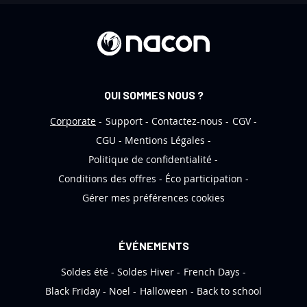
t
r
e
d
’
QUI SOMMES NOUS ?
i
n
Corporate
Support
Contactez-nous
CGV
f
CGU
Mentions Légales
o
Politique de confidentialité
r
Conditions des offres
Éco participation
m
Gérer mes préférences cookies
a
t
i
ÉVÉNEMENTS
o
Soldes été
Soldes Hiver
French Days
n
:
Black Friday
Noel
Halloween
Back to school