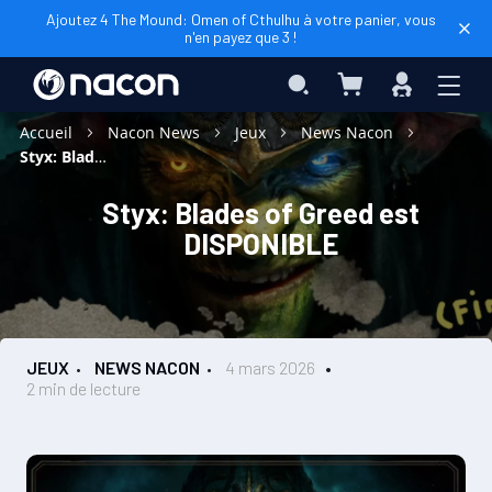
Ajoutez 4 The Mound: Omen of Cthulhu à votre panier, vous
n'en payez que 3 !
Mon panier
Rechercher
Connexio
Accueil
Nacon News
Jeux
News Nacon
Styx: Blades of Greed est DISPONIBLE
Styx: Blades of Greed est
DISPONIBLE
JEUX
NEWS NACON
4 mars 2026
2 min de lecture